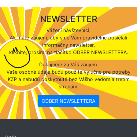
NEWSLETTER
Vážení návštevníci,
Ak máte záujem, aby sme Vám pravidelne posielali
informačný newsletter,
kliknite, prosím, na tlačítko ODBER NEWSLETTERA.
Ďakujeme za Váš záujem.
Vaše osobné údaje budú použité výlučne pre potreby
KZP a nebudú poskytnuté bez Vášho vedomia tretím
stranám.
ODBER NEWSLETTERA