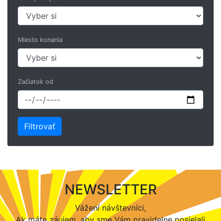
Miesto konania
Začiatok od
NEWSLETTER
Vážení návštevníci,
Ak máte záujem, aby sme Vám pravidelne posielali