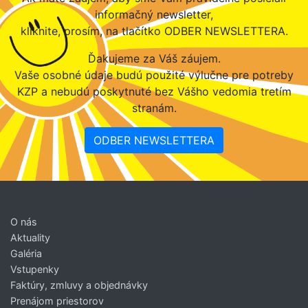
informačný newsletter,
kliknite, prosím, na tlačítko ODBER NEWSLETTERA.
Ďakujeme za Váš záujem.
Vaše osobné údaje budú použité výlučne pre potreby
KZP a nebudú poskytnuté bez Vášho vedomia tretím
stranám.
ODBER NEWSLETTERA
O nás
Aktuality
Galéria
Vstupenky
Faktúry, zmluvy a objednávky
Prenájom priestorov