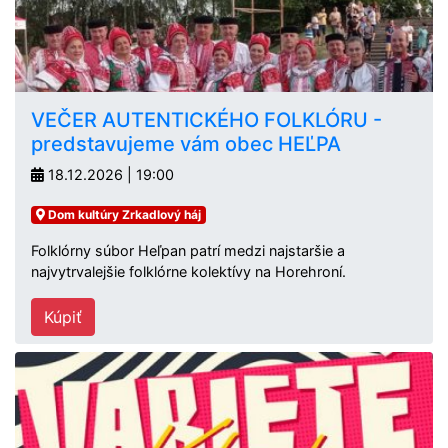
VEČER AUTENTICKÉHO FOLKLÓRU -
predstavujeme vám obec HEĽPA
18.12.2026 | 19:00
Dom kultúry Zrkadlový háj
Folklórny súbor Heľpan patrí medzi najstaršie a
najvytrvalejšie folklórne kolektívy na Horehroní.
Kúpiť