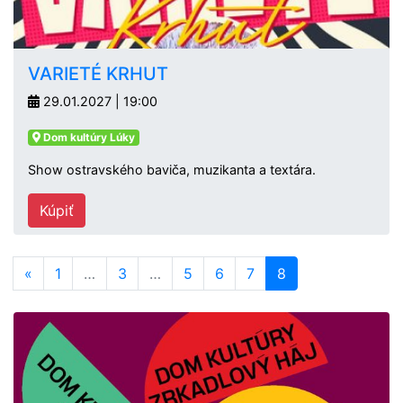
VARIETÉ KRHUT
29.01.2027 | 19:00
Dom kultúry Lúky
Show ostravského baviča, muzikanta a textára.
Kúpiť
«
1
…
3
…
5
6
7
8