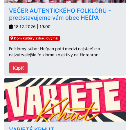
VEČER AUTENTICKÉHO FOLKLÓRU -
predstavujeme vám obec HEĽPA
18.12.2026 | 19:00
Dom kultúry Zrkadlový háj
Folklórny súbor Heľpan patrí medzi najstaršie a
najvytrvalejšie folklórne kolektívy na Horehroní.
Kúpiť
VARIETÉ KRHUT