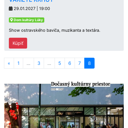
29.01.2027 | 19:00
Dom kultúry Lúky
Show ostravského baviča, muzikanta a textára.
Kúpiť
«
1
…
3
…
5
6
7
8