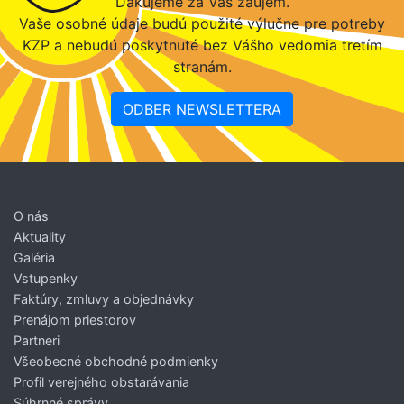
Ďakujeme za Váš záujem.
Vaše osobné údaje budú použité výlučne pre potreby
KZP a nebudú poskytnuté bez Vášho vedomia tretím
stranám.
ODBER NEWSLETTERA
O nás
Aktuality
Galéria
Vstupenky
Faktúry, zmluvy a objednávky
Prenájom priestorov
Partneri
Všeobecné obchodné podmienky
Profil verejného obstarávania
Súhrnné správy