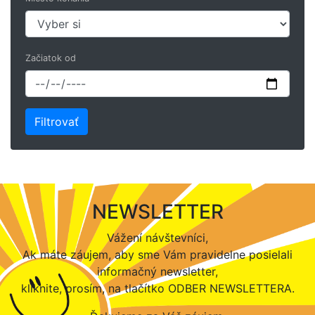
Začiatok od
NEWSLETTER
Vážení návštevníci,
Ak máte záujem, aby sme Vám pravidelne posielali
informačný newsletter,
kliknite, prosím, na tlačítko ODBER NEWSLETTERA.