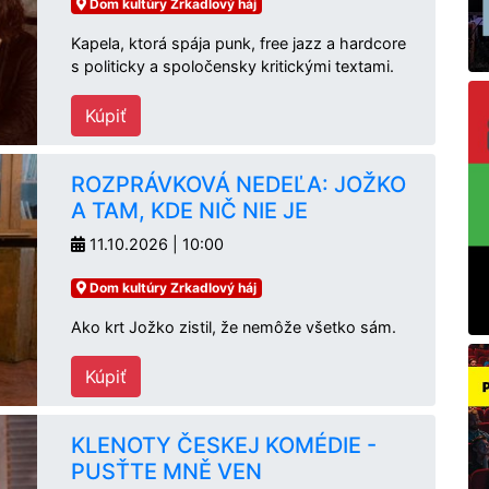
Dom kultúry Zrkadlový háj
Kapela, ktorá spája punk, free jazz a hardcore
s politicky a spoločensky kritickými textami.
Kúpiť
ROZPRÁVKOVÁ NEDEĽA: JOŽKO
A TAM, KDE NIČ NIE JE
11.10.2026 | 10:00
Dom kultúry Zrkadlový háj
Ako krt Jožko zistil, že nemôže všetko sám.
Kúpiť
KLENOTY ČESKEJ KOMÉDIE -
PUSŤTE MNĚ VEN