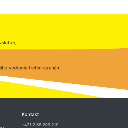
sletter,
šho vedomia tretím stranám.
Kontakt
+421 2 68 299 219