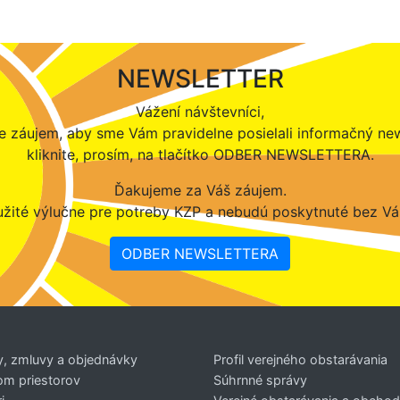
NEWSLETTER
Vážení návštevníci,
 záujem, aby sme Vám pravidelne posielali informačný new
kliknite, prosím, na tlačítko ODBER NEWSLETTERA.
Ďakujeme za Váš záujem.
žité výlučne pre potreby KZP a nebudú poskytnuté bez Vá
ODBER NEWSLETTERA
y, zmluvy a objednávky
Profil verejného obstarávania
om priestorov
Súhrnné správy