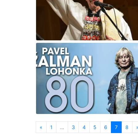
«
1
…
3
4
5
6
7
8