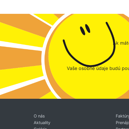
Ak máte
Vaše osobné údaje budú pou
O nás
Faktúr
Aktuality
Prenáj