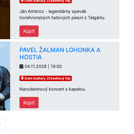
Dom kultúry Zrkadlový háj
Ján Ambroz - legendárny spevák
horehronských ľudových piesní z Telgártu.
Kúpiť
PAVEL ŽALMAN LOHONKA A
HOSTIA
04.11.2026 | 19:00
Dom kultúry Zrkadlový háj
Narodeninový koncert s kapelou.
Kúpiť
»