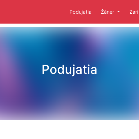
Podujatia
Žáner
Zar
Podujatia