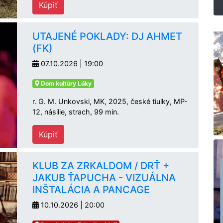
Kúpiť
UTAJENÉ POKLADY: DJ AHMET
(FK)
07.10.2026 | 19:00
Dom kultúry Lúky
r. G. M. Unkovski, MK, 2025, české tiulky, MP-
12, násilie, strach, 99 min.
Kúpiť
KLUB ZA ZRKALDOM / DRŤ +
JAKUB ŤAPUCHA - VIZUÁLNA
INŠTALÁCIA A PANCAGE
10.10.2026 | 20:00