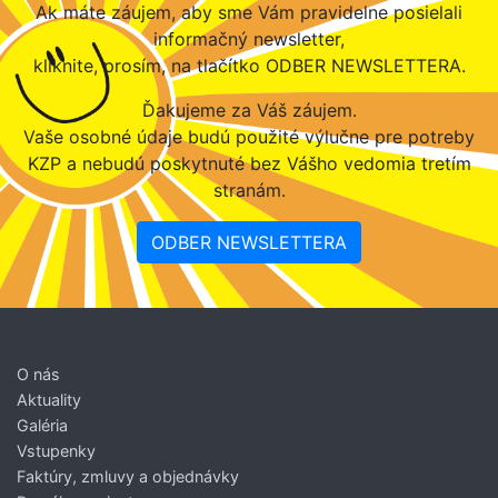
Ak máte záujem, aby sme Vám pravidelne posielali
informačný newsletter,
kliknite, prosím, na tlačítko ODBER NEWSLETTERA.
Ďakujeme za Váš záujem.
Vaše osobné údaje budú použité výlučne pre potreby
KZP a nebudú poskytnuté bez Vášho vedomia tretím
stranám.
ODBER NEWSLETTERA
O nás
Aktuality
Galéria
Vstupenky
Faktúry, zmluvy a objednávky