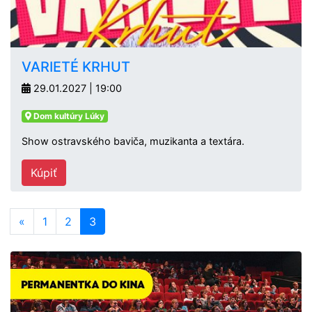
VARIETÉ KRHUT
29.01.2027 | 19:00
Dom kultúry Lúky
Show ostravského baviča, muzikanta a textára.
Kúpiť
«
1
2
3