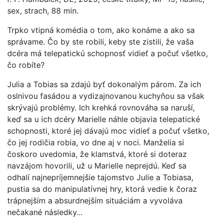
sex, strach, 88 min.
Trpko vtipná komédia o tom, ako konáme a ako sa
správame. Čo by ste robili, keby ste zistili, že vaša
dcéra má telepatickú schopnosť vidieť a počuť všetko,
čo robíte?
Julia a Tobias sa zdajú byť dokonalým párom. Za ich
oslnivou fasádou a vydizajnovanou kuchyňou sa však
skrývajú problémy. Ich krehká rovnováha sa naruší,
keď sa u ich dcéry Marielle náhle objavia telepatické
schopnosti, ktoré jej dávajú moc vidieť a počuť všetko,
čo jej rodičia robia, vo dne aj v noci. Manželia si
čoskoro uvedomia, že klamstvá, ktoré si doteraz
navzájom hovorili, už u Marielle neprejdú. Keď sa
odhalí najnepríjemnejšie tajomstvo Julie a Tobiasa,
pustia sa do manipulatívnej hry, ktorá vedie k čoraz
trápnejším a absurdnejším situáciám a vyvoláva
nečakané následky...