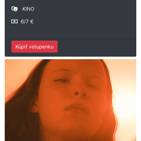
KINO
6/7 €
Kúpiť vstupenku