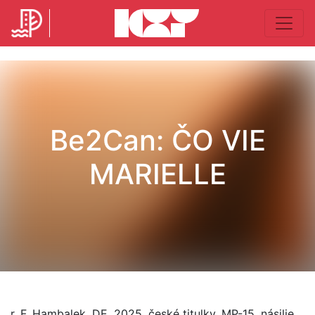
Be2Can: ČO VIE
MARIELLE
r. F. Hambalek, DE, 2025, české titulky, MP-15, násilie,