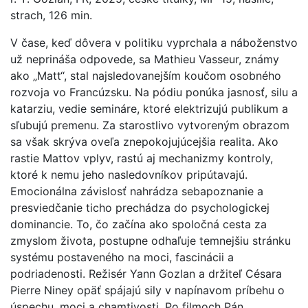
strach, 126 min.
V čase, keď dôvera v politiku vyprchala a náboženstvo
už neprináša odpovede, sa Mathieu Vasseur, známy
ako „Matt“, stal najsledovanejším koučom osobného
rozvoja vo Francúzsku. Na pódiu ponúka jasnosť, silu a
katarziu, vedie semináre, ktoré elektrizujú publikum a
sľubujú premenu. Za starostlivo vytvoreným obrazom
sa však skrýva oveľa znepokojujúcejšia realita. Ako
rastie Mattov vplyv, rastú aj mechanizmy kontroly,
ktoré k nemu jeho nasledovníkov pripútavajú.
Emocionálna závislosť nahrádza sebapoznanie a
presviedčanie ticho prechádza do psychologickej
dominancie. To, čo začína ako spoločná cesta za
zmyslom života, postupne odhaľuje temnejšiu stránku
systému postaveného na moci, fascinácii a
podriadenosti. Režisér Yann Gozlan a držiteľ Césara
Pierre Niney opäť spájajú sily v napínavom príbehu o
úspechu, moci a chamtivosti. Po filmoch Pán