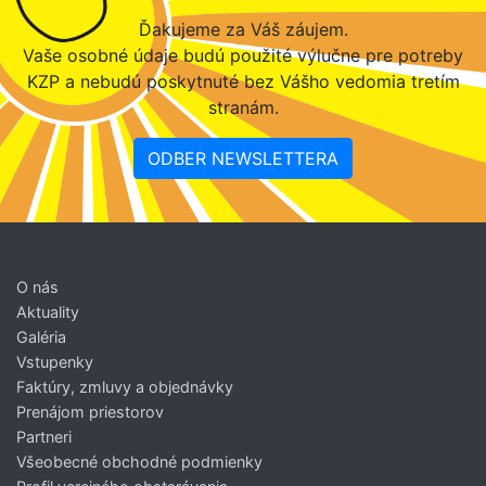
Ďakujeme za Váš záujem.
Vaše osobné údaje budú použité výlučne pre potreby
KZP a nebudú poskytnuté bez Vášho vedomia tretím
stranám.
ODBER NEWSLETTERA
O nás
Aktuality
Galéria
Vstupenky
Faktúry, zmluvy a objednávky
Prenájom priestorov
Partneri
Všeobecné obchodné podmienky