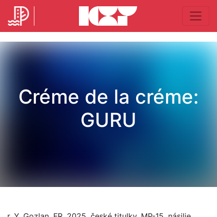
Créme de la créme:
GURU
r. Y. Gozlan, FR, 2025, české titulky, MP-15, násilie,