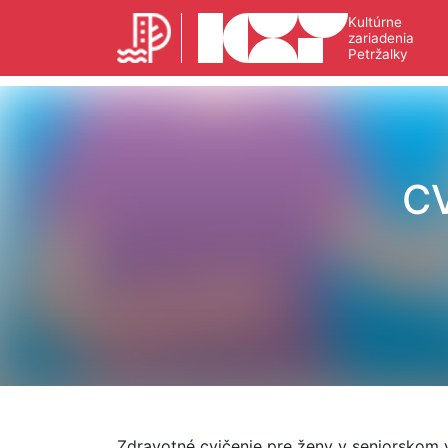
Kultúrne
zariadenia
Petržalky
C
Zdravotné cvičenie pre ženy v seniorskom 