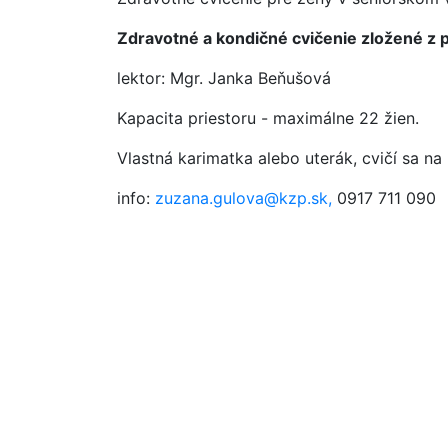
Zdravotné a kondičné cvičenie zložené z pr
lektor: Mgr. Janka Beňušová
Kapacita priestoru - maximálne 22 žien.
Vlastná karimatka alebo uterák, cvičí sa na
info:
zuzana.gulova@kzp.sk,
0917 711 090