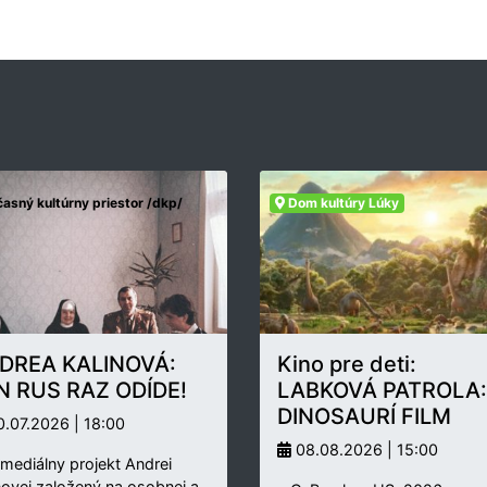
asný kultúrny priestor /dkp/
Dom kultúry Lúky
DREA KALINOVÁ:
Kino pre deti:
N RUS RAZ ODÍDE!
LABKOVÁ PATROLA:
DINOSAURÍ FILM
.07.2026 | 18:00
08.08.2026 | 15:00
rmediálny projekt Andrei
novej založený na osobnej a