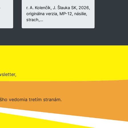
.
r. A. Kolenčík, J. Šlauka SK, 2026,
originálna verzia, MP-12, násilie,
strach,…
sletter,
šho vedomia tretím stranám.