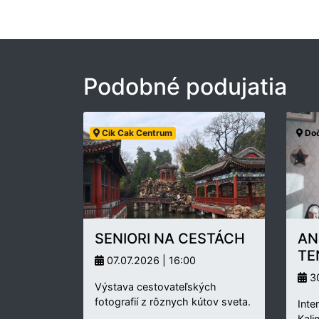
Podobné podujatia
Cik Cak Centrum
Doč
SENIORI NA CESTÁCH
AN
TE
07.07.2026 | 16:00
30
Výstava cestovateľských
fotografií z rôznych kútov sveta.
Inte
Kali