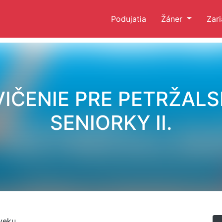
Podujatia
Žáner
Zar
VIČENIE PRE PETRŽALS
SENIORKY II.
veku.