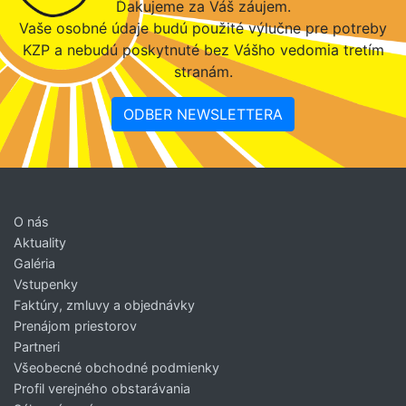
Ďakujeme za Váš záujem.
Vaše osobné údaje budú použité výlučne pre potreby
KZP a nebudú poskytnuté bez Vášho vedomia tretím
stranám.
ODBER NEWSLETTERA
O nás
Aktuality
Galéria
Vstupenky
Faktúry, zmluvy a objednávky
Prenájom priestorov
Partneri
Všeobecné obchodné podmienky
Profil verejného obstarávania