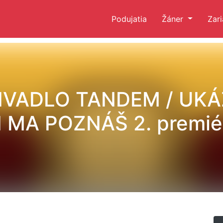
Podujatia
Žáner
Zar
IVADLO TANDEM / UKÁ
I MA POZNÁŠ 2. premié