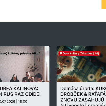
asný kultúrny priestor /dkp/
Dom kultúry Zrkadlový háj
DREA KALINOVÁ:
Domáca úroda: KUK
N RUS RAZ ODÍDE!
DROBČEK & RAŤAFÁ
ZNOVU ZASAHUJÚ
.07.2026 | 18:00
(slávnostná premiér