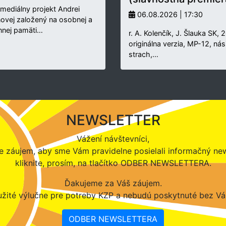
rmediálny projekt Andrei
06.08.2026 | 17:30
novej založený na osobnej a
nnej pamäti…
r. A. Kolenčík, J. Šlauka SK, 
originálna verzia, MP-12, nási
strach,…
NEWSLETTER
Vážení návštevníci,
 záujem, aby sme Vám pravidelne posielali informačný new
kliknite, prosím, na tlačítko ODBER NEWSLETTERA.
Ďakujeme za Váš záujem.
žité výlučne pre potreby KZP a nebudú poskytnuté bez Vá
ODBER NEWSLETTERA