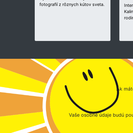
fotografií z rôznych kútov sveta.
Inte
Kali
rodi
Ak máte
Vaše osobné údaje budú pou