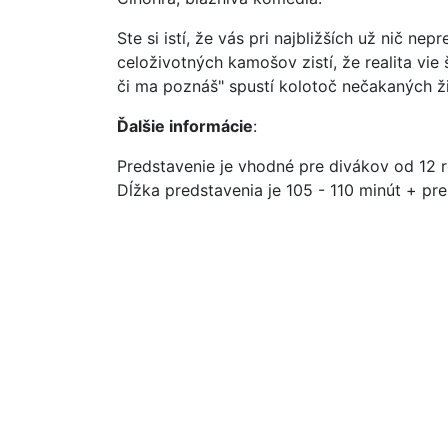
Ste si istí, že vás pri najbližších už nič nep
celoživotných kamošov zistí, že realita vi
či ma poznáš" spustí kolotoč nečakaných ži
Ďalšie informácie
:
Predstavenie je vhodné pre divákov od 12 
Dĺžka predstavenia je 105 - 110 minút + pr