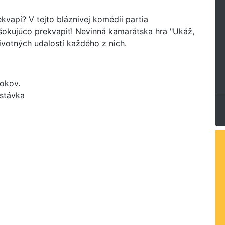
rekvapí? V tejto bláznivej komédii partia
e šokujúco prekvapiť! Nevinná kamarátska hra "Ukáž,
votných udalostí každého z nich.
rokov.
estávka