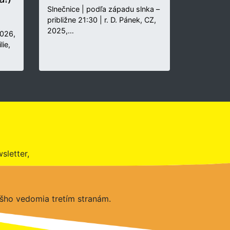
Slnečnice | podľa západu slnka –
približne 21:30 | r. D. Pánek, CZ,
2025,…
2026,
lie,
sletter,
šho vedomia tretím stranám.