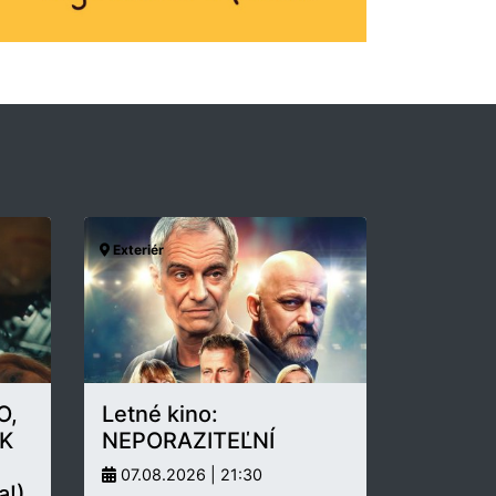
Exteriér
O,
Letné kino:
K
NEPORAZITEĽNÍ
07.08.2026 | 21:30
a!)