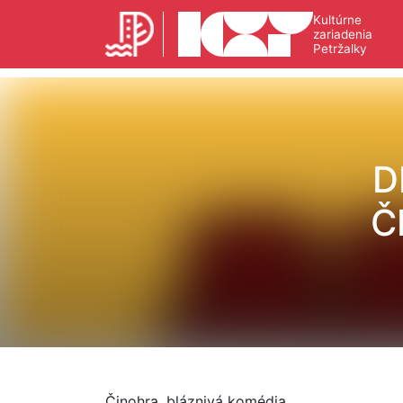
Kultúrne
zariadenia
Petržalky
D
Č
Činohra, bláznivá komédia.