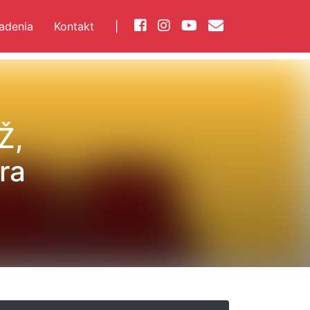
iadenia
Kontakt
|
Ž,
ra