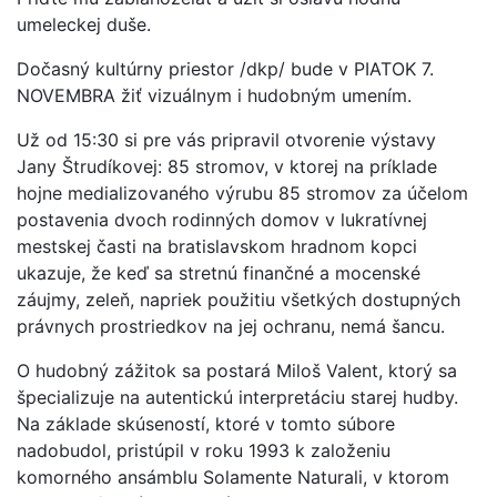
umeleckej duše.
Dočasný kultúrny priestor /dkp/ bude v PIATOK 7.
NOVEMBRA žiť vizuálnym i hudobným umením.
Už od 15:30 si pre vás pripravil otvorenie výstavy
Jany Štrudíkovej: 85 stromov, v ktorej na príklade
hojne medializovaného výrubu 85 stromov za účelom
postavenia dvoch rodinných domov v lukratívnej
mestskej časti na bratislavskom hradnom kopci
ukazuje, že keď sa stretnú finančné a mocenské
záujmy, zeleň, napriek použitiu všetkých dostupných
právnych prostriedkov na jej ochranu, nemá šancu.
O hudobný zážitok sa postará Miloš Valent, ktorý sa
špecializuje na autentickú interpretáciu starej hudby.
Na základe skúseností, ktoré v tomto súbore
nadobudol, pristúpil v roku 1993 k založeniu
komorného ansámblu Solamente Naturali, v ktorom