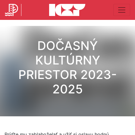
DOČASNÝ
KULTÚRNY
PRIESTOR 2023-
2025
Príďte mu zablahoželať a užiť si oslavu hodnú