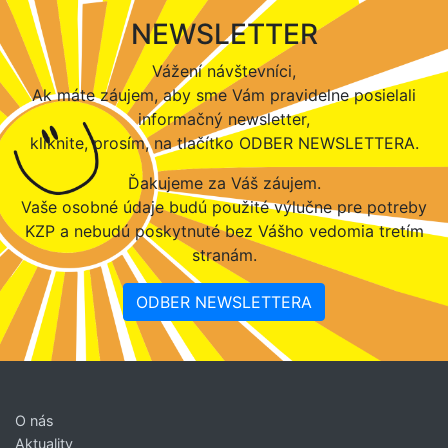
NEWSLETTER
Vážení návštevníci,
Ak máte záujem, aby sme Vám pravidelne posielali
informačný newsletter,
kliknite, prosím, na tlačítko ODBER NEWSLETTERA.
Ďakujeme za Váš záujem.
Vaše osobné údaje budú použité výlučne pre potreby
KZP a nebudú poskytnuté bez Vášho vedomia tretím
stranám.
ODBER NEWSLETTERA
O nás
Aktuality