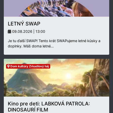
LETNÝ SWAP
09.08.2026 | 13:00
Je tu ďalší SWAP! Tento krát SWAPujeme letné kúsky a
doplnky. Máš doma letné…
Dom kultúry Zrkadlový háj
Kino pre deti: LABKOVÁ PATROLA:
DINOSAURÍ FILM