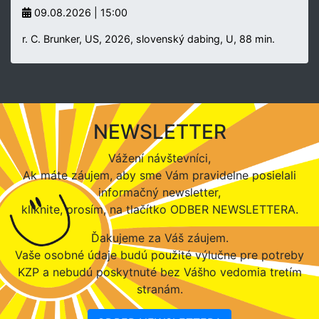
09.08.2026 | 15:00
r. C. Brunker, US, 2026, slovenský dabing, U, 88 min.
NEWSLETTER
Vážení návštevníci,
Ak máte záujem, aby sme Vám pravidelne posielali
informačný newsletter,
kliknite, prosím, na tlačítko ODBER NEWSLETTERA.
Ďakujeme za Váš záujem.
Vaše osobné údaje budú použité výlučne pre potreby
KZP a nebudú poskytnuté bez Vášho vedomia tretím
stranám.