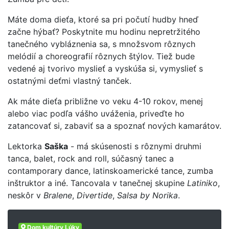
Máte doma dieťa, ktoré sa pri počutí hudby hneď
začne hýbať? Poskytnite mu hodinu nepretržitého
tanečného vybláznenia sa, s množsvom rôznych
melódií a choreografií rôznych štýlov. Tiež bude
vedené aj tvorivo myslieť a vyskúša si, vymyslieť s
ostatnými deťmi vlastný tanček.
Ak máte dieťa približne vo veku 4-10 rokov, menej
alebo viac podľa vášho uváženia, priveďte ho
zatancovať si, zabaviť sa a spoznať nových kamarátov.
Lektorka
Saška
- má skúsenosti s rôznymi druhmi
tanca, balet, rock and roll, súčasný tanec a
contamporary dance, latinskoamerické tance, zumba
inštruktor a iné. Tancovala v tanečnej skupine
Latiniko
,
neskôr v
Bralene
,
Divertide
,
Salsa by Norika
.
Dom kultúry Lúky