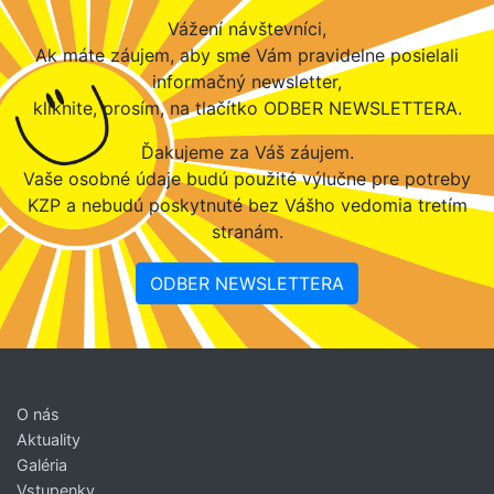
Vážení návštevníci,
Ak máte záujem, aby sme Vám pravidelne posielali
informačný newsletter,
kliknite, prosím, na tlačítko ODBER NEWSLETTERA.
Ďakujeme za Váš záujem.
Vaše osobné údaje budú použité výlučne pre potreby
KZP a nebudú poskytnuté bez Vášho vedomia tretím
stranám.
ODBER NEWSLETTERA
O nás
Aktuality
Galéria
Vstupenky