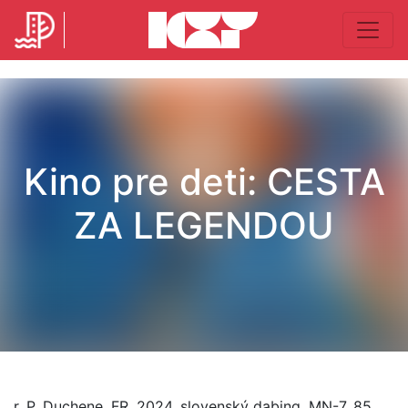
Kino pre deti: CESTA
ZA LEGENDOU
r. P. Duchene, FR, 2024, slovenský dabing, MN-7, 85