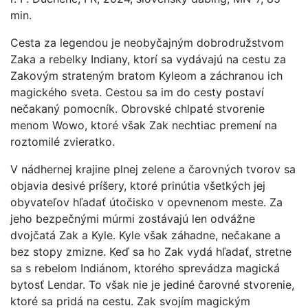
min.
Cesta za legendou je neobyčajným dobrodružstvom
Zaka a rebelky Indiany, ktorí sa vydávajú na cestu za
Zakovým strateným bratom Kyleom a záchranou ich
magického sveta. Cestou sa im do cesty postaví
nečakaný pomocník. Obrovské chlpaté stvorenie
menom Wowo, ktoré však Zak nechtiac premení na
roztomilé zvieratko.
V nádhernej krajine plnej zelene a čarovných tvorov sa
objavia desivé príšery, ktoré prinútia všetkých jej
obyvateľov hľadať útočisko v opevnenom meste. Za
jeho bezpečnými múrmi zostávajú len odvážne
dvojčatá Zak a Kyle. Kyle však záhadne, nečakane a
bez stopy zmizne. Keď sa ho Zak vydá hľadať, stretne
sa s rebelom Indiánom, ktorého sprevádza magická
bytosť Lendar. To však nie je jediné čarovné stvorenie,
ktoré sa pridá na cestu. Zak svojím magickým