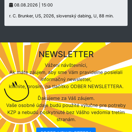
08.08.2026 | 15:00
r. C. Brunker, US, 2026, slovenský dabing, U, 88 min.
NEWSLETTER
Vážení návštevníci,
Ak máte záujem, aby sme Vám pravidelne posielali
informačný newsletter,
kliknite, prosím, na tlačítko ODBER NEWSLETTERA.
Ďakujeme za Váš záujem.
Vaše osobné údaje budú použité výlučne pre potreby
KZP a nebudú poskytnuté bez Vášho vedomia tretím
stranám.