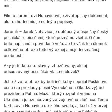
min.
Film o Jaromírovi Nohavicovi je životopisný dokument,
ale rozhodne nie je nudný a popisný.
Jaromír – Jarek Nohavica je obľúbený a úspešný český
pesničkár s piesňami, ktoré poznáme všetci. O ňom
bolo napísané a povedané veľa. Je to však len úlomok
celkového obrazu tejto výraznej a nejednoznačnej
osobnosti.
Aký je teda tento slávny, zbožňovaný, ale aj
odsudzovaný pesničkár vlastne človek?
Jeho život a obraz by boli iné, keby neprijal Puškinovu
cenu (za preklady piesní Vysockého a Okudžavy) od
prezidenta Putina. Muža, ktorý rozpútal vojnu na
Ukrajine a je označovaný za vojnového zločinca. Tento
fakt stavia Nohavicu do zlého svetla, aj keď už v prvej
dekáde svojej profesionálnej kariéry, v neľahkých