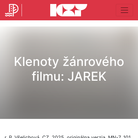
Klenoty žánrového
filmu: JAREK
r. P. Všelichová, CZ, 2025, originálna verzia, MN-7, 101