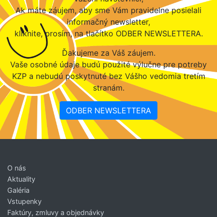
Ak máte záujem, aby sme Vám pravidelne posielali
informačný newsletter,
kliknite, prosím, na tlačítko ODBER NEWSLETTERA.
Ďakujeme za Váš záujem.
Vaše osobné údaje budú použité výlučne pre potreby
KZP a nebudú poskytnuté bez Vášho vedomia tretím
stranám.
ODBER NEWSLETTERA
O nás
Aktuality
Galéria
Vstupenky
Faktúry, zmluvy a objednávky