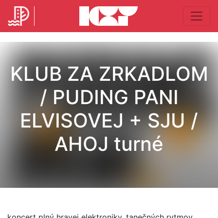
KLUB ZA ZRKADLOM
/ PUDING PANI
ELVISOVEJ + SJU /
AHOJ turné
koncert plný hravej elektroniky, tanečných rytmov,