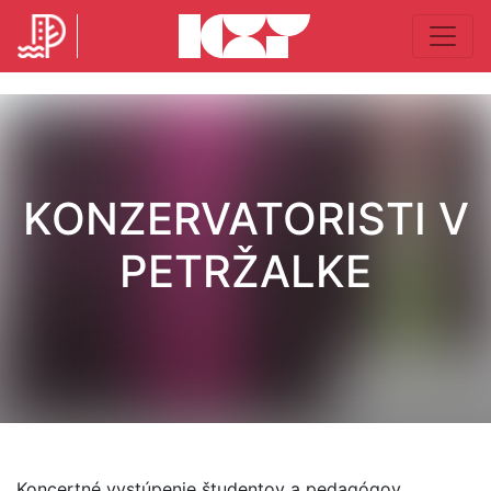
KONZERVATORISTI V
PETRŽALKE
Koncertné vystúpenie študentov a pedagógov