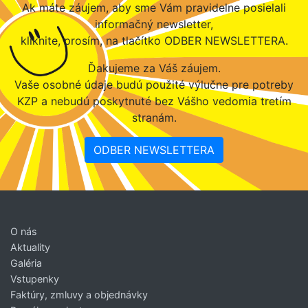
Ak máte záujem, aby sme Vám pravidelne posielali
informačný newsletter,
kliknite, prosím, na tlačítko ODBER NEWSLETTERA.
Ďakujeme za Váš záujem.
Vaše osobné údaje budú použité výlučne pre potreby
KZP a nebudú poskytnuté bez Vášho vedomia tretím
stranám.
ODBER NEWSLETTERA
O nás
Aktuality
Galéria
Vstupenky
Faktúry, zmluvy a objednávky