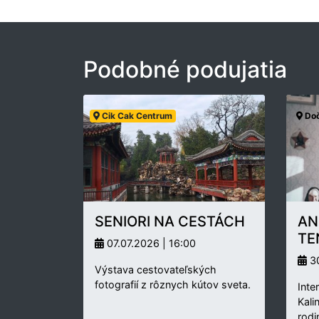
Podobné podujatia
Cik Cak Centrum
Doč
SENIORI NA CESTÁCH
AN
TE
07.07.2026 | 16:00
30
Výstava cestovateľských
fotografií z rôznych kútov sveta.
Inte
Kali
rodi