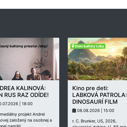
asný kultúrny priestor /dkp/
Dom kultúry Lúky
DREA KALINOVÁ:
Kino pre deti:
N RUS RAZ ODÍDE!
LABKOVÁ PATROLA:
DINOSAURÍ FILM
.07.2026 | 18:00
08.08.2026 | 15:00
rmediálny projekt Andrei
novej založený na osobnej a
r. C. Brunker, US, 2026,
nnej pamäti…
slovenský dabing, U, 88 min