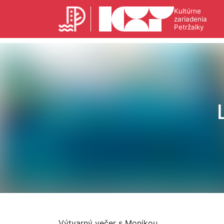
Kultúrne
zariadenia
Petržalky
Výtvarný večer s Monikou.