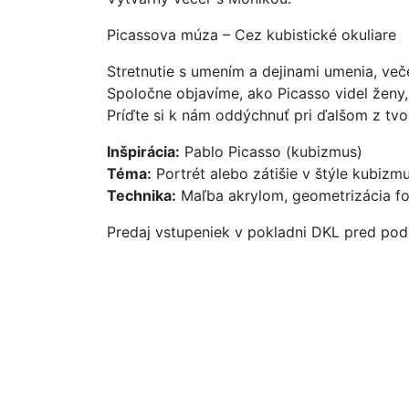
Picassova múza – Cez kubistické okuliare
Stretnutie s umením a dejinami umenia, več
Spoločne objavíme, ako Picasso videl ženy,
Príďte si k nám oddýchnuť pri ďalšom z tvor
Inšpirácia:
Pablo Picasso (kubizmus)
Téma:
Portrét alebo zátišie v štýle kubizm
Technika:
Maľba akrylom, geometrizácia fo
Predaj vstupeniek v pokladni DKL pred pod