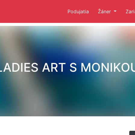
Podujatia
Žáner
Zar
LADIES ART S MONIKO