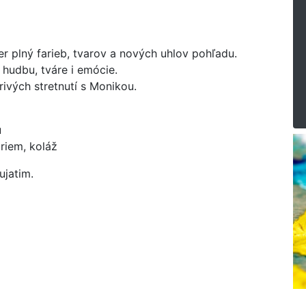
er plný farieb, tvarov a nových uhlov pohľadu.
 hudbu, tváre i emócie.
ivých stretnutí s Monikou.
u
riem, koláž
ujatim.