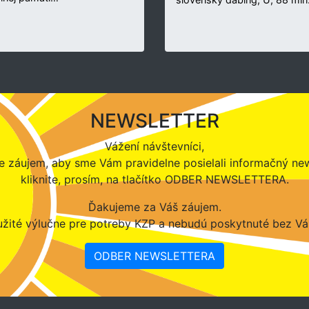
NEWSLETTER
Vážení návštevníci,
 záujem, aby sme Vám pravidelne posielali informačný new
kliknite, prosím, na tlačítko ODBER NEWSLETTERA.
Ďakujeme za Váš záujem.
žité výlučne pre potreby KZP a nebudú poskytnuté bez Vá
ODBER NEWSLETTERA