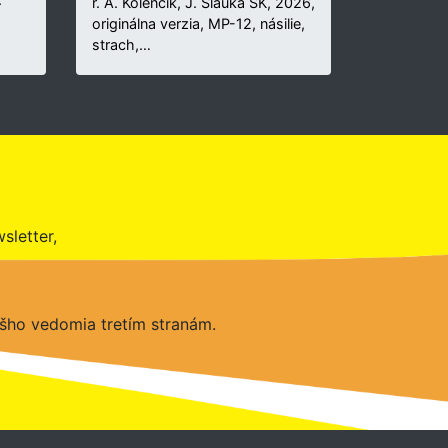
r. A. Kolenčík, J. Šlauka SK, 2026,
originálna verzia, MP-12, násilie,
strach,…
sletter,
šho vedomia tretím stranám.