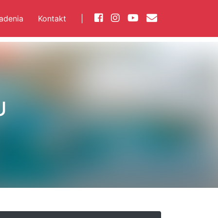
iadenia
Kontakt
|
U