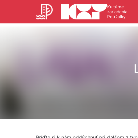
Kultúrne
zariadenia
Petržalky
Príďte si k nám oddýchnuť pri ďalšom z tvor