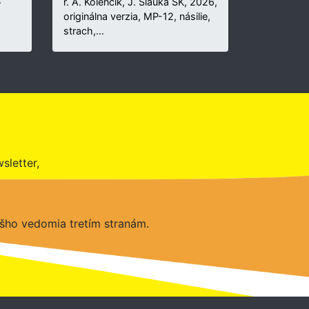
r. A. Kolenčík, J. Šlauka SK, 2026,
originálna verzia, MP-12, násilie,
strach,…
sletter,
šho vedomia tretím stranám.