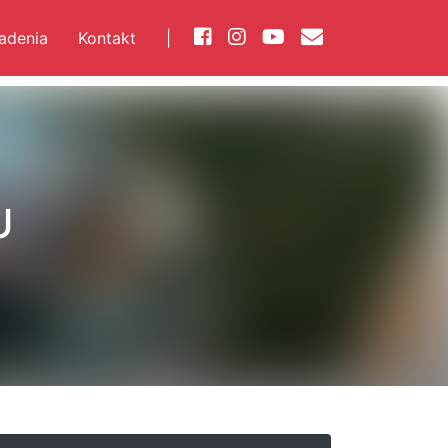
iadenia
Kontakt
|
U