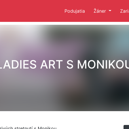
Podujatia
Žáner
Zar
LADIES ART S MONIKO
ivých stretnutí s Monikou.