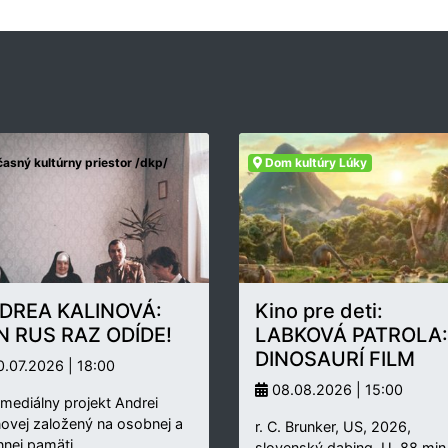
asný kultúrny priestor /dkp/
Dom kultúry Lúky
DREA KALINOVÁ:
Kino pre deti:
N RUS RAZ ODÍDE!
LABKOVÁ PATROLA:
DINOSAURÍ FILM
.07.2026 | 18:00
08.08.2026 | 15:00
rmediálny projekt Andrei
novej založený na osobnej a
r. C. Brunker, US, 2026,
nnej pamäti…
slovenský dabing, U, 88 min