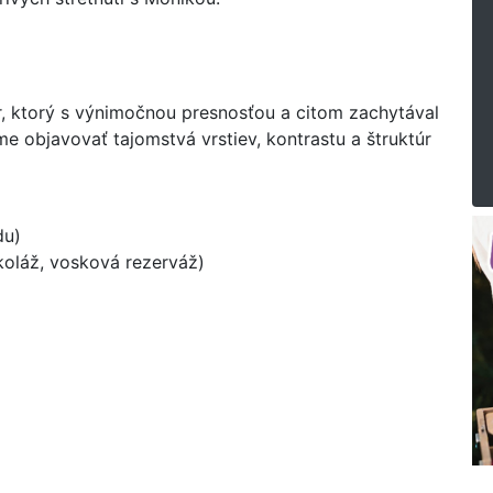
r, ktorý s výnimočnou presnosťou a citom zachytával
me objavovať tajomstvá vrstiev, kontrastu a štruktúr
du)
koláž, vosková rezerváž)