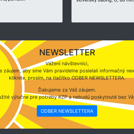
NEWSLETTER
Vážení návštevníci,
 záujem, aby sme Vám pravidelne posielali informačný new
kliknite, prosím, na tlačítko ODBER NEWSLETTERA.
Ďakujeme za Váš záujem.
žité výlučne pre potreby KZP a nebudú poskytnuté bez Vá
ODBER NEWSLETTERA