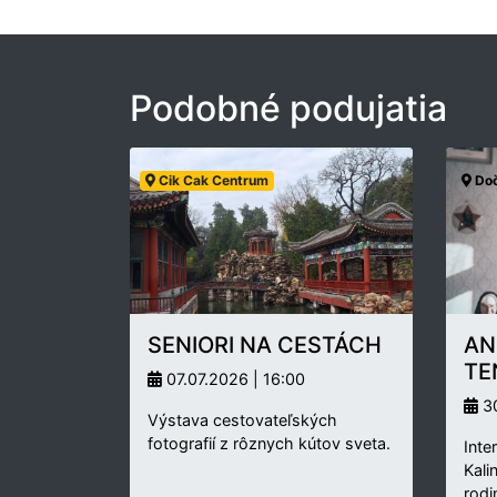
Podobné podujatia
Cik Cak Centrum
Doč
SENIORI NA CESTÁCH
AN
TE
07.07.2026 | 16:00
30
Výstava cestovateľských
fotografií z rôznych kútov sveta.
Inte
Kali
rodi