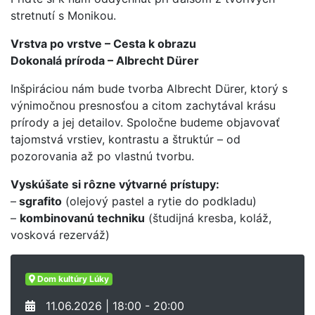
stretnutí s Monikou.
Vrstva po vrstve – Cesta k obrazu
Dokonalá príroda – Albrecht Dürer
Inšpiráciou nám bude tvorba Albrecht Dürer, ktorý s
výnimočnou presnosťou a citom zachytával krásu
prírody a jej detailov. Spoločne budeme objavovať
tajomstvá vrstiev, kontrastu a štruktúr – od
pozorovania až po vlastnú tvorbu.
Vyskúšate si rôzne výtvarné prístupy:
–
sgrafito
(olejový pastel a rytie do podkladu)
–
kombinovanú techniku
(študijná kresba, koláž,
vosková rezerváž)
Dom kultúry Lúky
11.06.2026 | 18:00 - 20:00