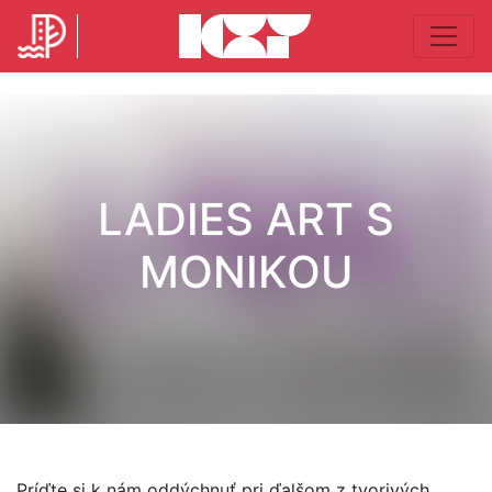
LADIES ART S
MONIKOU
Príďte si k nám oddýchnuť pri ďalšom z tvorivých