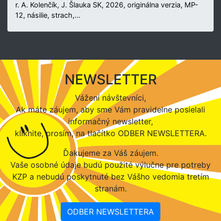
r. A. Kolenčík, J. Šlauka SK, 2026, originálna verzia, MP-
12, násilie, strach,…
NEWSLETTER
Vážení návštevníci,
Ak máte záujem, aby sme Vám pravidelne posielali
informačný newsletter,
kliknite, prosím, na tlačítko ODBER NEWSLETTERA.
Ďakujeme za Váš záujem.
Vaše osobné údaje budú použité výlučne pre potreby
KZP a nebudú poskytnuté bez Vášho vedomia tretím
stranám.
ODBER NEWSLETTERA