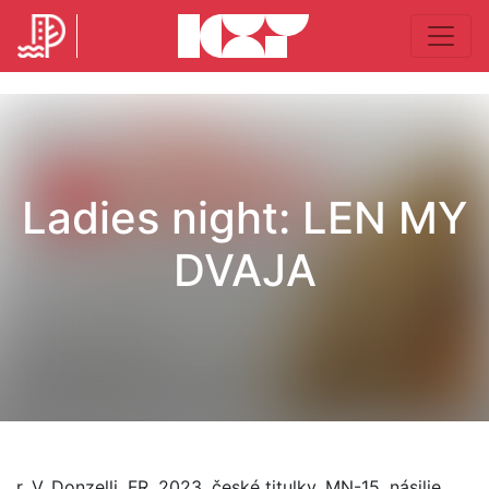
Ladies night: LEN MY
DVAJA
r. V. Donzelli, FR, 2023, české titulky, MN-15, násilie,