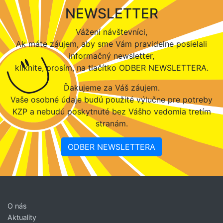
NEWSLETTER
Vážení návštevníci,
Ak máte záujem, aby sme Vám pravidelne posielali
informačný newsletter,
kliknite, prosím, na tlačítko ODBER NEWSLETTERA.
Ďakujeme za Váš záujem.
Vaše osobné údaje budú použité výlučne pre potreby
KZP a nebudú poskytnuté bez Vášho vedomia tretím
stranám.
ODBER NEWSLETTERA
O nás
Aktuality