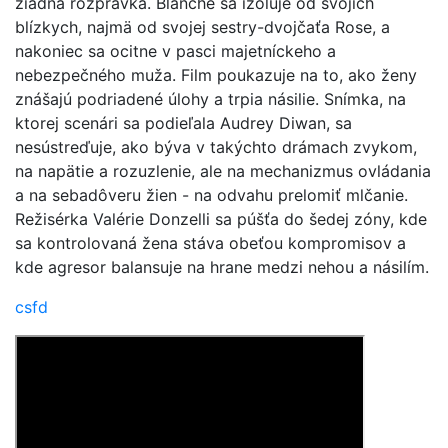
žiadna rozprávka. Blanche sa izoluje od svojich
blízkych, najmä od svojej sestry-dvojčaťa Rose, a
nakoniec sa ocitne v pasci majetníckeho a
nebezpečného muža. Film poukazuje na to, ako ženy
znášajú podriadené úlohy a trpia násilie. Snímka, na
ktorej scenári sa podieľala Audrey Diwan, sa
nesústreďuje, ako býva v takýchto drámach zvykom,
na napätie a rozuzlenie, ale na mechanizmus ovládania
a na sebadôveru žien - na odvahu prelomiť mlčanie.
Režisérka Valérie Donzelli sa púšťa do šedej zóny, kde
sa kontrolovaná žena stáva obeťou kompromisov a
kde agresor balansuje na hrane medzi nehou a násilím.
csfd