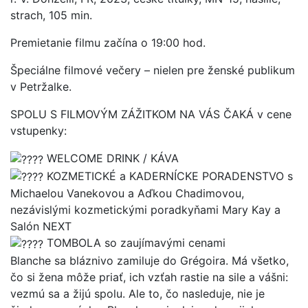
strach, 105 min.
Premietanie filmu začína o 19:00 hod.
Špeciálne filmové večery – nielen pre ženské publikum
v Petržalke.
SPOLU S FILMOVÝM ZÁŽITKOM NA VÁS ČAKÁ v cene
vstupenky:
WELCOME DRINK / KÁVA
KOZMETICKÉ a KADERNÍCKE PORADENSTVO s
Michaelou Vanekovou a Aďkou Chadimovou,
nezávislými kozmetickými poradkyňami Mary Kay a
Salón NEXT
TOMBOLA so zaujímavými cenami
Blanche sa bláznivo zamiluje do Grégoira. Má všetko,
čo si žena môže priať, ich vzťah rastie na sile a vášni:
vezmú sa a žijú spolu. Ale to, čo nasleduje, nie je