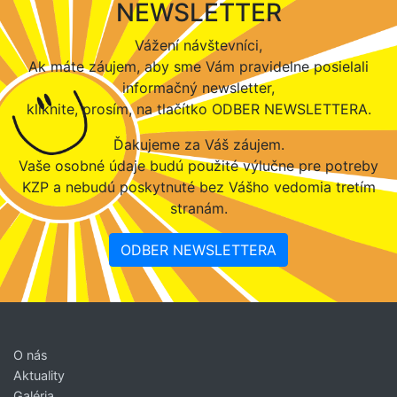
NEWSLETTER
Vážení návštevníci,
Ak máte záujem, aby sme Vám pravidelne posielali
informačný newsletter,
kliknite, prosím, na tlačítko ODBER NEWSLETTERA.
Ďakujeme za Váš záujem.
Vaše osobné údaje budú použité výlučne pre potreby
KZP a nebudú poskytnuté bez Vášho vedomia tretím
stranám.
ODBER NEWSLETTERA
O nás
Aktuality
Galéria