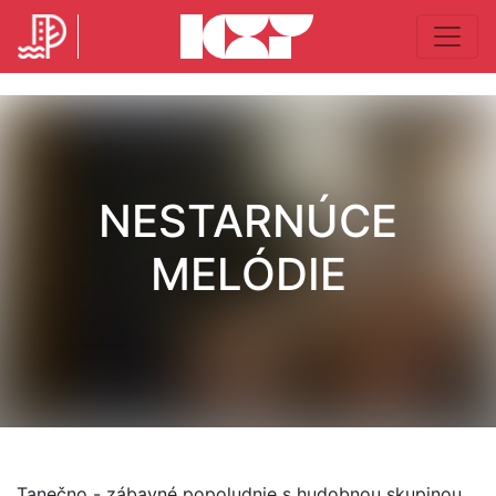
NESTARNÚCE
MELÓDIE
Tanečno - zábavné popoludnie s hudobnou skupinou