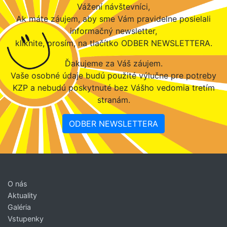
Vážení návštevníci,
Ak máte záujem, aby sme Vám pravidelne posielali
informačný newsletter,
kliknite, prosím, na tlačítko ODBER NEWSLETTERA.
Ďakujeme za Váš záujem.
Vaše osobné údaje budú použité výlučne pre potreby
KZP a nebudú poskytnuté bez Vášho vedomia tretím
stranám.
ODBER NEWSLETTERA
O nás
Aktuality
Galéria
Vstupenky