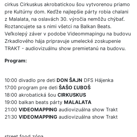
cirkus Cirkuskus akrobatickou šou vytvorenou priamo
pre Kultúrny dom. Keďže najlepšie párty robia chalani
z Malalata, na oslavách 30. výročia nemôžu chýbať.
Roztancujete sa s nimi všetci na Balkan Beats.
Veľkolepý záver v podobe Videommapingu na budovu
Zrkadlového hája pripravuje umelecké zoskupenie
TRAKT - audiovizuálnu show premietanú na budovu.
Program:
10:00 divadlo pre deti
DON ŠAJN
DFS Hájenka
17:00 program pre deti
ŠAŠO ĽUBOŠ
18:00 akrobatická šou
CIRKUSKUS
19:00 balkan beats párty
MALALATA
21:00
VIDEOMAPPING
audiovizuálna show Trakt
21:30
VIDEOMAPPING
audiovizuálna show Trakt
street food zóna