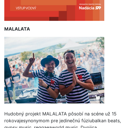
MALALATA
Hudobný projekt
MALALATA
pôsobí na scéne už 15
rokov
a
je
synonymom pre jedinečnú fúziu
balkan beats,
gypsy music,
reggae
a
world music
. Dvojica