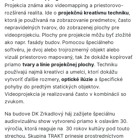
Projekcia známa ako videomapping a priestorovo-
rozšírená realita. Ide o
projekčnú kreatívnu techniku
,
ktorá je používaná na zobrazovanie predmetov, často
nepravidelných tvarov, do zobrazenej plochy pre
videoprojekciu. Plochy pre projekcie môžu byť zložité
ako napr. fasády budov. Pomocou špeciálneho
softvéru, je dvoj alebo trojrozmerný objekt alebo
vizuál priestorovo mapovaný, tak že dokáže kopírovať
priamo
tvary a línie projekčnej plochy
. Techniku
používajú najmä kreatívci a umelci, ktorí dokážu
vytvoriť ďalšie rozmery,
optické ilúzie
a špecifické
pohyby do predtým statických objektov.
Videoprojekcia je realizovaná často v kombinácii so
zvukom.
Na budove DK Zrkadlový háj zažijete špeciálnu
audiovizuálnu show vytvorenú priamo k oslavám 30.
výročia, ktorá reaguje na 30 rokov kultúry pod touto
strechou. Skupina TRAKT prinesie prostredníctvom