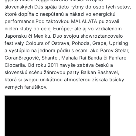
slovenských DJs spája tieto rytmy
do osobitých setov,
ktoré dopĺňa o
nespútanú a nákazlivo
energickú
performance
.
Pod taktovkou MALALATA pulzovali
nielen kluby po celej
Európe
,-
ale
aj vo vzdialenom
Japonsk
u
či
Mexik
u
. Duo svojou show
roztancovalo
festivaly
Colours of Ostrava, Pohoda, Grape, Uprising
a vystúpilo na jednom pódiu s esami ako
Parov Stelar,
Goran
Bregović,
Shantel, Mahala Rai Banda
či
Fanfare
Ciocarlia
.
Od
roku
2011 navyše zabáva českú a
slovenskú scénu žánrovou party
Balkan Bashavel,
ktorá si svojou unikátnou atmosférou
získala
tisícky
verných fanúšikov.