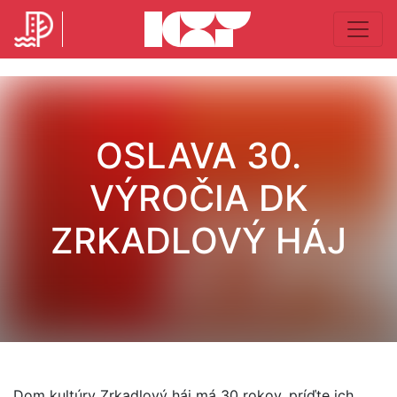
OSLAVA 30.
VÝROČIA DK
ZRKADLOVÝ HÁJ
Dom kultúry Zrkadlový háj má 30 rokov, príďte ich