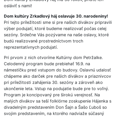
osláviť s nami!
Dom kultúry Zrkadlový háj oslavuje 30. narodeniny!
Pri tejto príležitosti sme si pre našich divákov pripravili
výber podujatí, ktoré budeme realizovať počas celej
sezóny. Srdečne Vás pozývame na naše oslavy, ktoré
budú realizované prostredníctvom troch
reprezentatívnych podujatí.
Pri prvom z nich otvoríme Kultúrny dom Petržalke.
Celodenný program bude prebiehať 16.9. na
námestíčku pred vstupom do budovy. Oslavnú udalosť
chápeme ako darček pre našich divákov a priaznivcov
pri príležitosti zahájenia 30. sezóny a zároveň ako
ukončenie leta. Vstup na podujatie bude pre to voľný.
Program je koncipovaný pre širokú verejnosť. Na
malých divákov sa teší folklórne zoskupenie Hájenka s
divadelným predstavením Don Šajn a Šašo Ľuboš so
svojim predstavením, na ktorého nadviaže súčasný