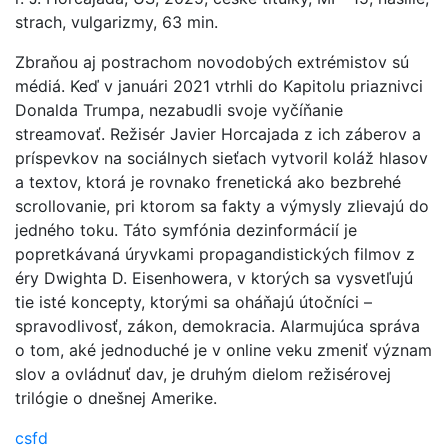
strach, vulgarizmy, 63 min.
Zbraňou aj postrachom novodobých extrémistov sú
médiá. Keď v januári 2021 vtrhli do Kapitolu priaznivci
Donalda Trumpa, nezabudli svoje vyčíňanie
streamovať. Režisér Javier Horcajada z ich záberov a
príspevkov na sociálnych sieťach vytvoril koláž hlasov
a textov, ktorá je rovnako frenetická ako bezbrehé
scrollovanie, pri ktorom sa fakty a výmysly zlievajú do
jedného toku. Táto symfónia dezinformácií je
popretkávaná úryvkami propagandistických filmov z
éry Dwighta D. Eisenhowera, v ktorých sa vysvetľujú
tie isté koncepty, ktorými sa oháňajú útočníci –
spravodlivosť, zákon, demokracia. Alarmujúca správa
o tom, aké jednoduché je v online veku zmeniť význam
slov a ovládnuť dav, je druhým dielom režisérovej
trilógie o dnešnej Amerike.
csfd