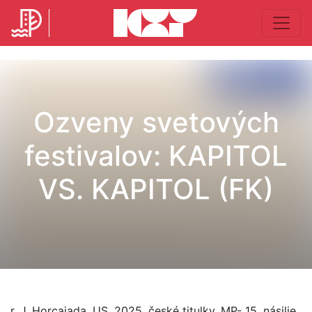
Ozveny svetových
festivalov: KAPITOL
VS. KAPITOL (FK)
r. J. Horcajada, US, 2025, české titulky, MP- 15, násilie,