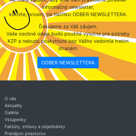
informačný newsletter,
kliknite, prosím, na tlačítko ODBER NEWSLETTERA.
Ďakujeme za Váš záujem.
Vaše osobné údaje budú použité výlučne pre potreby
KZP a nebudú poskytnuté bez Vášho vedomia tretím
stranám.
ODBER NEWSLETTERA
O nás
Aktuality
Galéria
Vstupenky
Faktúry, zmluvy a objednávky
Prenájom priestorov