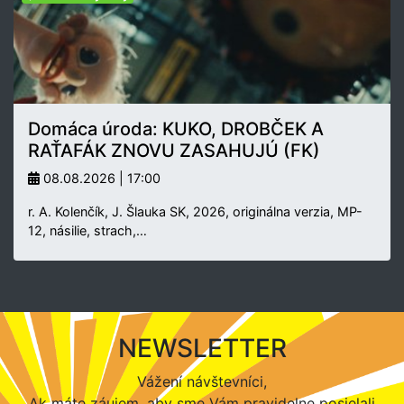
Domáca úroda: KUKO, DROBČEK A
RAŤAFÁK ZNOVU ZASAHUJÚ (FK)
08.08.2026 | 17:00
r. A. Kolenčík, J. Šlauka SK, 2026, originálna verzia, MP-
12, násilie, strach,…
NEWSLETTER
Vážení návštevníci,
Ak máte záujem, aby sme Vám pravidelne posielali