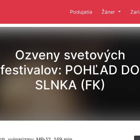
Podujatia
Žáner
Zar
Ozveny svetových
festivalov: POHĽAD DO
SLNKA (FK)
rach, vulgarizmy, MP-12, 149 min.