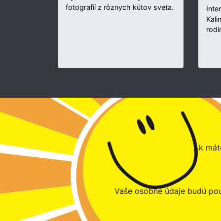
fotografií z rôznych kútov sveta.
Inte
Kali
rodi
Ak máte
Vaše osobné údaje budú pou