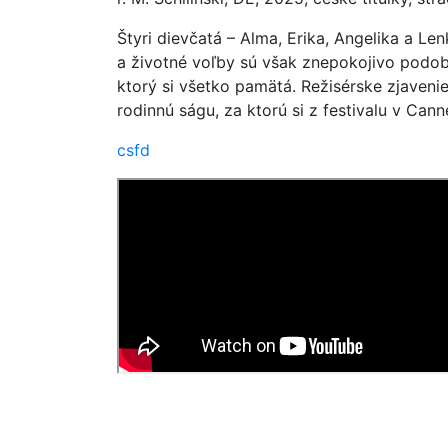
Štyri dievčatá – Alma, Erika, Angelika a Le
a životné voľby sú však znepokojivo podobn
ktorý si všetko pamätá. Režisérske zjaveni
rodinnú ságu, za ktorú si z festivalu v Can
csfd