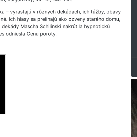
nka – vyrastajú v rôznych dekádach, ich túžby, obavy
é. Ich hlasy sa prelínajú ako ozveny starého domu,
e dekády Mascha Schilinski nakrútila hypnotickú
nes odniesla Cenu poroty.