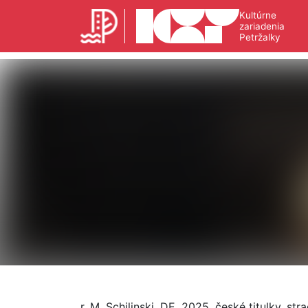
Kultúrne
zariadenia
Petržalky
r. M. Schilinski, DE, 2025, české titulky, st