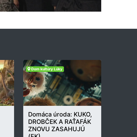
Dom kultúry Lúky
Domáca úroda: KUKO,
DROBČEK A RAŤAFÁK
ZNOVU ZASAHUJÚ
(FK)