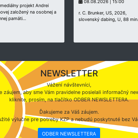
08.08.2026 | 15:00
rmediálny projekt Andrei
novej založený na osobnej a
r. C. Brunker, US, 2026,
nnej pamäti…
slovenský dabing, U, 88 min
NEWSLETTER
Vážení návštevníci,
 záujem, aby sme Vám pravidelne posielali informačný new
kliknite, prosím, na tlačítko ODBER NEWSLETTERA.
Ďakujeme za Váš záujem.
žité výlučne pre potreby KZP a nebudú poskytnuté bez Vá
ODBER NEWSLETTERA