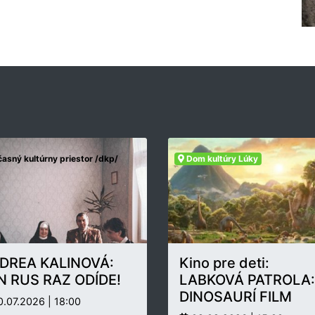
asný kultúrny priestor /dkp/
Dom kultúry Lúky
DREA KALINOVÁ:
Kino pre deti:
N RUS RAZ ODÍDE!
LABKOVÁ PATROLA:
DINOSAURÍ FILM
.07.2026 | 18:00