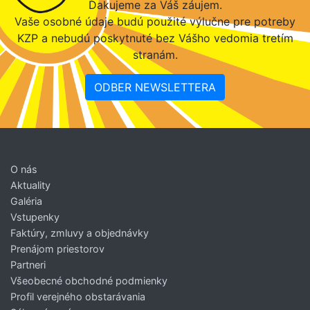
Ďakujeme za Váš záujem.
Vaše osobné údaje budú použité výlučne pre potreby
KZP a nebudú poskytnuté bez Vášho vedomia tretím
stranám.
ODBER NEWSLETTERA
O nás
Aktuality
Galéria
Vstupenky
Faktúry, zmluvy a objednávky
Prenájom priestorov
Partneri
Všeobecné obchodné podmienky
Profil verejného obstarávania