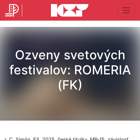
Ozveny svetových
festivalov: ROMERIA
(FK)
r. C. Simón, ES, 2025, české titulky, MP-15, závislosť,