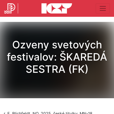
Ozveny svetových
festivalov: ŠKAREDÁ
SESTRA (FK)
r. E. Blichfeldt, NO, 2025, české titulky, MN-18,