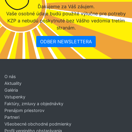
Ďakujeme za Váš záujem.
Vaše osobné údaje budú použité výlučne pre potreby
KZP a nebudú poskytnuté bez Vášho vedomia tretím
stranám.
ODBER NEWSLETTERA
O nás
Aktuality
Galéria
Vstupenky
Faktúry, zmluvy a objednávky
Prenájom priestorov
Partneri
Všeobecné obchodné podmienky
Profil verejného obstarávania