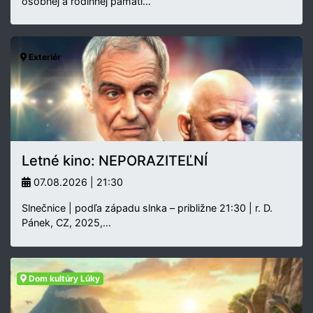
osobnej a rodinnej pamäti…
Exteriér
Letné kino: NEPORAZITEĽNÍ
07.08.2026 | 21:30
Slnečnice | podľa západu slnka – približne 21:30 | r. D.
Pánek, CZ, 2025,…
Dom kultúry Lúky