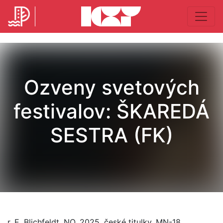
Ozveny svetových
festivalov: ŠKAREDÁ
SESTRA (FK)
r. E. Blichfeldt, NO, 2025, české titulky, MN-18,