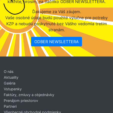
kliknite, prosím, na tlačítko ODBER NEWSLETTERA.
Ďakujeme za Váš záujem.
Vaše osobné údaje budú použité výlučne pre potreby
KZP a nebudú poskytnuté bez Vášho vedomia tretím
stranám.
ODBER NEWSLETTERA
O nás
Aktuality
Galéria
Vstupenky
Faktúry, zmluvy a objednávky
Prenájom priestorov
Partneri
Všeobecné obchodné podmienky