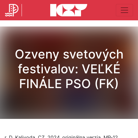
Ozveny svetových
festivalov: VEĽKÉ
FINÁLE PSO (FK)
r. D. Kalivoda, CZ, 2024, originálna verzia, MP-12,