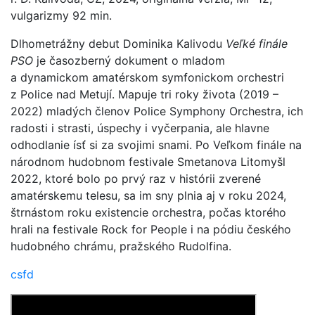
vulgarizmy 92 min.
Dlhometrážny debut Dominika Kalivodu
Veľké finále
PSO
je časozberný dokument o mladom
a dynamickom amatérskom symfonickom orchestri
z Police nad Metují. Mapuje tri roky života (2019 –
2022) mladých členov Police Symphony Orchestra, ich
radosti i strasti, úspechy i vyčerpania, ale hlavne
odhodlanie ísť si za svojimi snami. Po Veľkom finále na
národnom hudobnom festivale Smetanova Litomyšl
2022, ktoré bolo po prvý raz v histórii zverené
amatérskemu telesu, sa im sny plnia aj v roku 2024,
štrnástom roku existencie orchestra, počas ktorého
hrali na festivale Rock for People i na pódiu českého
hudobného chrámu, pražského Rudolfina.
csfd