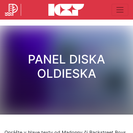
PANEL DISKA
OLDIESKA
Oprášte v hlave texty od Madonny či Backstreet Boys