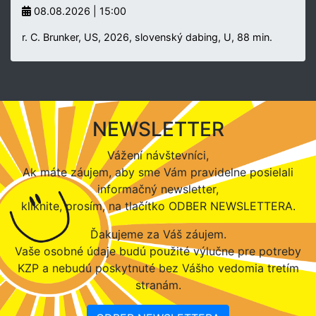
08.08.2026 | 15:00
r. C. Brunker, US, 2026, slovenský dabing, U, 88 min.
NEWSLETTER
Vážení návštevníci,
Ak máte záujem, aby sme Vám pravidelne posielali
informačný newsletter,
kliknite, prosím, na tlačítko ODBER NEWSLETTERA.
Ďakujeme za Váš záujem.
Vaše osobné údaje budú použité výlučne pre potreby
KZP a nebudú poskytnuté bez Vášho vedomia tretím
stranám.