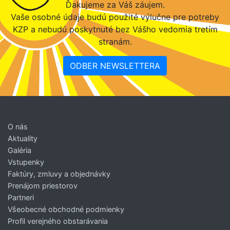
Ďakujeme za Váš záujem.
Vaše osobné údaje budú použité výlučne pre potreby
KZP a nebudú poskytnuté bez Vášho vedomia tretím
stranám.
ODBER NEWSLETTERA
O nás
Aktuality
Galéria
Vstupenky
Faktúry, zmluvy a objednávky
Prenájom priestorov
Partneri
Všeobecné obchodné podmienky
Profil verejného obstarávania