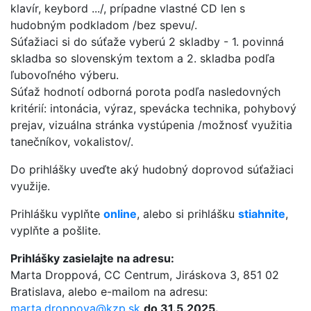
klavír, keybord .../, prípadne vlastné CD len s
hudobným podkladom /bez spevu/.
Súťažiaci si do súťaže vyberú 2 skladby - 1. povinná
skladba so slovenským textom a 2. skladba podľa
ľubovoľného výberu.
Súťaž hodnotí odborná porota podľa nasledovných
kritérií: intonácia, výraz, spevácka technika, pohybový
prejav, vizuálna stránka vystúpenia /možnosť využitia
tanečníkov, vokalistov/.
Do prihlášky uveďte aký hudobný doprovod súťažiaci
využije.
Prihlášku vyplňte
online
, alebo si prihlášku
stiahnite
,
vyplňte a pošlite.
Prihlášky zasielajte na adresu:
Marta Droppová, CC Centrum, Jiráskova 3, 851 02
Bratislava, alebo e-mailom na adresu:
marta.droppova@kzp.sk
do 31.5.2025.