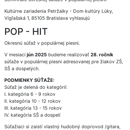
Kultúrne zariadenia Petržalky - Dom kultúry Lúky,
Vígľašská 1, 85105 Bratislava vyhlasujú
POP - HIT
Okresnú súťaž v populárnej piesni.
V mesiaci
jún 2025
budeme realizovať
28. ročník
súťaže v populárnej piesni adresovanej pre žiakov ZŠ,
SŠ a dospelých.
PODMIENKY SÚŤAŽE:
Súťaž je delená do kategórií:
I. kategória 6 - 9 rokov
II. kategória 10 - 12 rokov
III. kategória 13 - 15 rokov
IV. kategória SŠ a dospelí
Súťažiaci si zaistí vlastný hudobný doprovod /gitara,