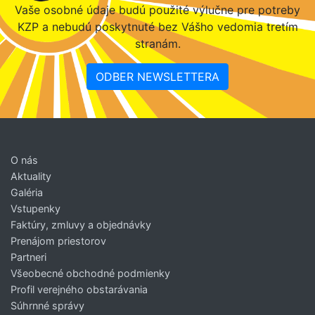
Vaše osobné údaje budú použité výlučne pre potreby
KZP a nebudú poskytnuté bez Vášho vedomia tretím
stranám.
ODBER NEWSLETTERA
O nás
Aktuality
Galéria
Vstupenky
Faktúry, zmluvy a objednávky
Prenájom priestorov
Partneri
Všeobecné obchodné podmienky
Profil verejného obstarávania
Súhrnné správy