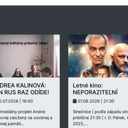
asný kultúrny priestor /dkp/
Exteriér
DREA KALINOVÁ:
Letné kino:
N RUS RAZ ODÍDE!
NEPORAZITEĽNÍ
.07.2026 | 18:00
07.08.2026 | 21:30
rmediálny projekt Andrei
Slnečnice | podľa západu sln
novej založený na osobnej a
približne 21:30 | r. D. Pánek,
nnej pamäti…
2025,…