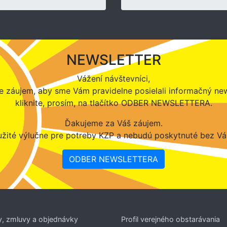
NEWSLETTER
Vážení návštevníci,
 záujem, aby sme Vám pravidelne posielali informačný new
kliknite, prosím, na tlačítko ODBER NEWSLETTERA.
Ďakujeme za Váš záujem.
žité výlučne pre potreby KZP a nebudú poskytnuté bez Vá
ODBER NEWSLETTERA
y, zmluvy a objednávky
Profil verejného obstarávania