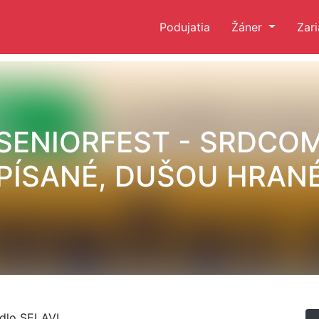
Podujatia
Žáner
Zar
SENIORFEST - SRDCO
PÍSANÉ, DUŠOU HRAN
adlo SELAVI