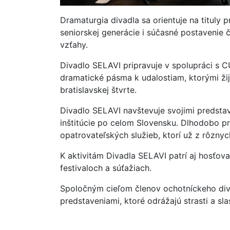
Dramaturgia divadla sa orientuje na tituly p
seniorskej generácie i súčasné postavenie
vzťahy.
Divadlo SELAVI pripravuje v spolupráci s CUL
dramatické pásma k udalostiam, ktorými žijú
bratislavskej štvrte.
Divadlo SELAVI navštevuje svojimi predstav
inštitúcie po celom Slovensku. Dlhodobo p
opatrovateľských služieb, ktorí už z rôzn
K aktivitám Divadla SELAVI patrí aj hosťov
festivaloch a súťažiach.
Spoločným cieľom členov ochotníckeho diva
predstaveniami, ktoré odrážajú strasti a sla