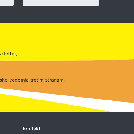
sletter,
šho vedomia tretím stranám.
Kontakt