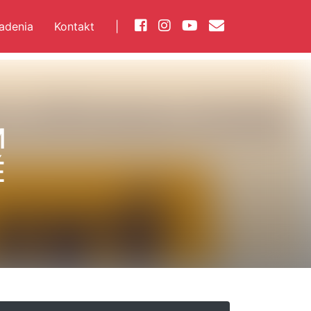
iadenia
Kontakt
|
M
É