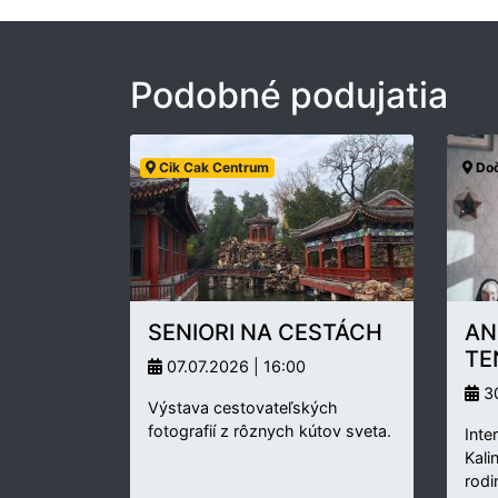
Podobné podujatia
Cik Cak Centrum
Doč
SENIORI NA CESTÁCH
AN
TE
07.07.2026 | 16:00
30
Výstava cestovateľských
fotografií z rôznych kútov sveta.
Inte
Kali
rodi