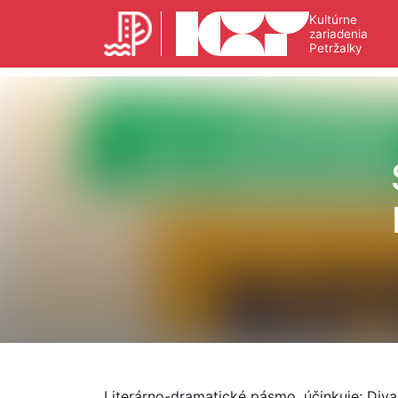
Kultúrne
zariadenia
Petržalky
Literárno-dramatické pásmo, účinkuje: Div