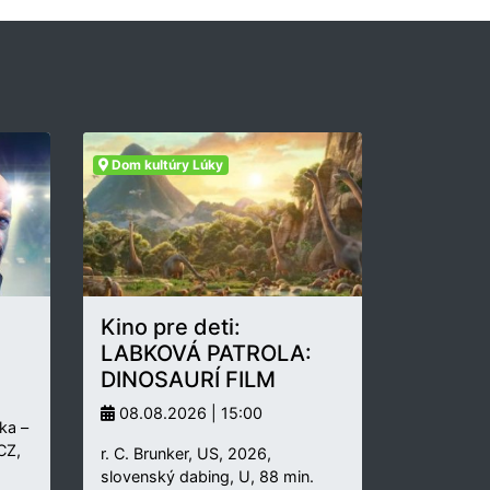
Dom kultúry Lúky
Kino pre deti:
LABKOVÁ PATROLA:
DINOSAURÍ FILM
08.08.2026 | 15:00
ka –
 CZ,
r. C. Brunker, US, 2026,
slovenský dabing, U, 88 min.