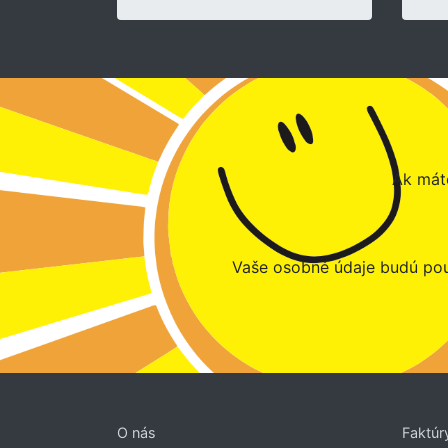
Ak máte
Vaše osobné údaje budú pou
O nás
Faktúr