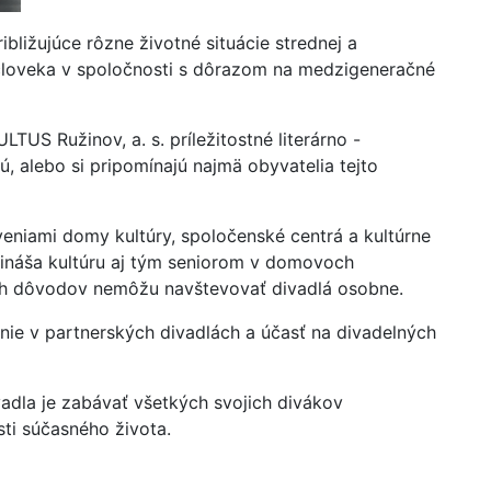
ribližujúce rôzne životné situácie strednej a
 človeka v spoločnosti s dôrazom na medzigeneračné
TUS Ružinov, a. s. príležitostné literárno -
, alebo si pripomínajú najmä obyvatelia tejto
eniami domy kultúry, spoločenské centrá a kultúrne
rináša kultúru aj tým seniorom v domovoch
ych dôvodov nemôžu navštevovať divadlá osobne.
anie v partnerských divadlách a účasť na divadelných
dla je zabávať všetkých svojich divákov
sti súčasného života.