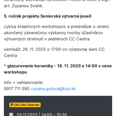
art. Zuzanou Svatik.
5. ročník projektu Seniorská výtvarná jeseň
cyklus kreatívnych workshopov a prednášok o umení,
ukončený záverečnou výstavou tvorby účastníkov
výtvarných stretnutí v ateliéroch CC Centra
vernisáž: 26. 11. 2025 o 17:00 vo výstavnej sieni CC
Centra
*
glazurovanie keramiky - 19. 11. 2025 o 14:00 v cene
workshopu
info + nahlasovanie:
0917 711 090
zuzana.gulova@kzp.sk
Cik Cak Centrum
05.11.2025 | 14:00 - 15:30