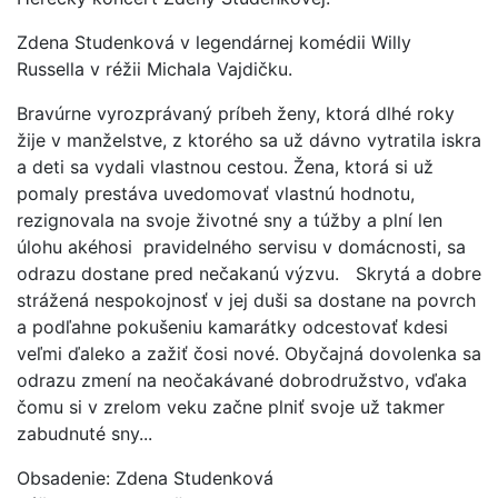
Zdena Studenková v legendárnej komédii
Willy
Russell
a v réžii Michala Vajdičku.
Bravúrne vyrozprávaný príbeh ženy, ktorá dlhé roky
žije v manželstve, z ktorého sa už dávno vytratila iskra
a deti sa vydali vlastnou cestou. Žena, ktorá si už
pomaly prestáva uvedomovať vlastnú hodnotu,
rezignovala na svoje životné sny a túžby a plní len
úlohu akéhosi pravidelného servisu v domácnosti, sa
odrazu dostane pred nečakanú výzvu. Skrytá a dobre
strážená nespokojnosť v jej duši sa dostane na povrch
a podľahne pokušeniu kamarátky odcestovať kdesi
veľmi ďaleko a zažiť čosi nové. Obyčajná dovolenka sa
odrazu zmení na neočakávané dobrodružstvo, vďaka
čomu si v zrelom veku začne plniť svoje už takmer
zabudnuté sny...
Obsadenie: Zdena Studenková