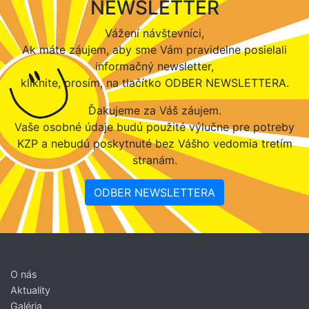
NEWSLETTER
Vážení návštevníci,
Ak máte záujem, aby sme Vám pravidelne posielali
informačný newsletter,
kliknite, prosím, na tlačítko ODBER NEWSLETTERA.
Ďakujeme za Váš záujem.
Vaše osobné údaje budú použité výlučne pre potreby
KZP a nebudú poskytnuté bez Vášho vedomia tretím
stranám.
ODBER NEWSLETTERA
O nás
Aktuality
Galéria