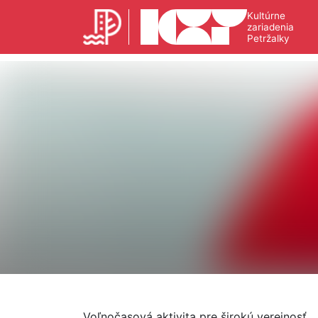
Kultúrne
zariadenia
Petržalky
Voľnočasová aktivita pre širokú verejnosť.