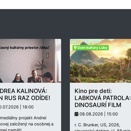
asný kultúrny priestor /dkp/
Dom kultúry Lúky
DREA KALINOVÁ:
Kino pre deti:
N RUS RAZ ODÍDE!
LABKOVÁ PATROLA:
DINOSAURÍ FILM
.07.2026 | 18:00
08.08.2026 | 15:00
rmediálny projekt Andrei
novej založený na osobnej a
r. C. Brunker, US, 2026,
nnej pamäti…
slovenský dabing, U, 88 min