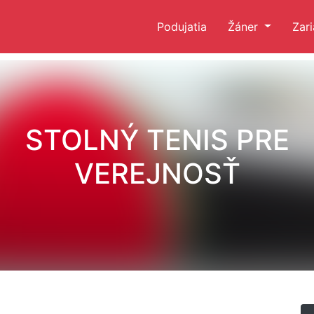
Podujatia
Žáner
Zar
STOLNÝ TENIS PRE
VEREJNOSŤ