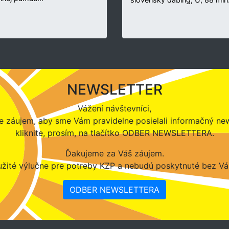
NEWSLETTER
Vážení návštevníci,
 záujem, aby sme Vám pravidelne posielali informačný new
kliknite, prosím, na tlačítko ODBER NEWSLETTERA.
Ďakujeme za Váš záujem.
žité výlučne pre potreby KZP a nebudú poskytnuté bez Vá
ODBER NEWSLETTERA