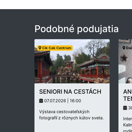
Podobné podujatia
Cik Cak Centrum
Doč
SENIORI NA CESTÁCH
AN
TE
07.07.2026 | 16:00
30
Výstava cestovateľských
fotografií z rôznych kútov sveta.
Inte
Kali
rodi