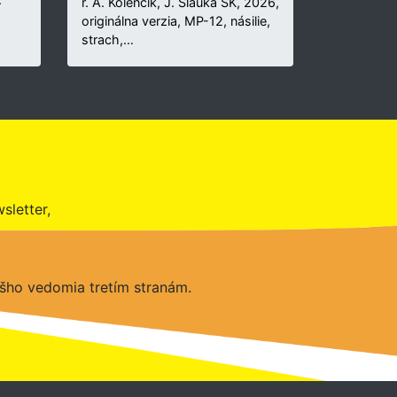
r. A. Kolenčík, J. Šlauka SK, 2026,
originálna verzia, MP-12, násilie,
strach,…
sletter,
šho vedomia tretím stranám.