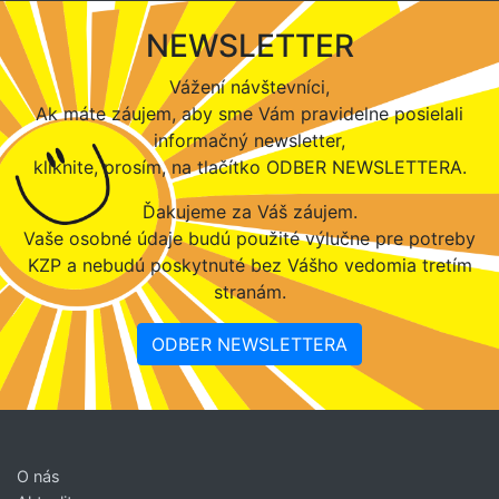
NEWSLETTER
Vážení návštevníci,
Ak máte záujem, aby sme Vám pravidelne posielali
informačný newsletter,
kliknite, prosím, na tlačítko ODBER NEWSLETTERA.
Ďakujeme za Váš záujem.
Vaše osobné údaje budú použité výlučne pre potreby
KZP a nebudú poskytnuté bez Vášho vedomia tretím
stranám.
ODBER NEWSLETTERA
O nás