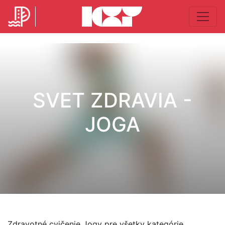
SVET ZDRAVIA -
JOGA
Zdravotné cvičenie Jogy pre všetky kategórie.