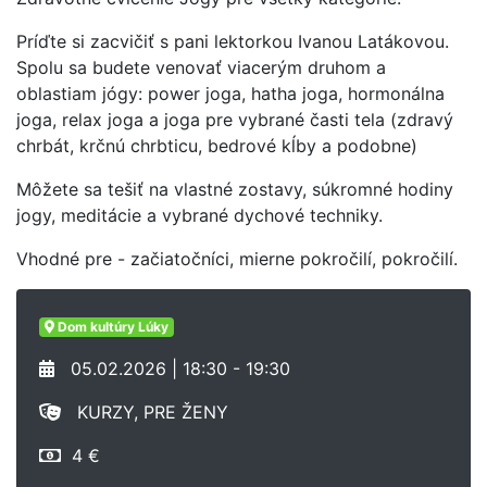
Príďte si zacvičiť s pani lektorkou Ivanou Latákovou.
Spolu sa budete venovať viacerým druhom a
oblastiam jógy: power joga, hatha joga, hormonálna
joga, relax joga a joga pre vybrané časti tela (zdravý
chrbát, krčnú chrbticu, bedrové kĺby a podobne)
Môžete sa tešiť na vlastné zostavy, súkromné hodiny
jogy, meditácie a vybrané dychové techniky.
Vhodné pre - začiatočníci, mierne pokročilí, pokročilí.
Dom kultúry Lúky
05.02.2026 | 18:30 - 19:30
KURZY, PRE ŽENY
4 €