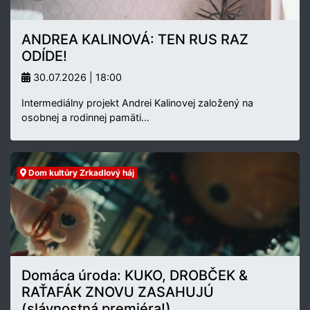
ANDREA KALINOVÁ: TEN RUS RAZ
ODÍDE!
30.07.2026 | 18:00
Intermediálny projekt Andrei Kalinovej založený na
osobnej a rodinnej pamäti…
Dom kultúry Zrkadlový háj
Domáca úroda: KUKO, DROBČEK &
RAŤAFÁK ZNOVU ZASAHUJÚ
(slávnostná premiéra!)