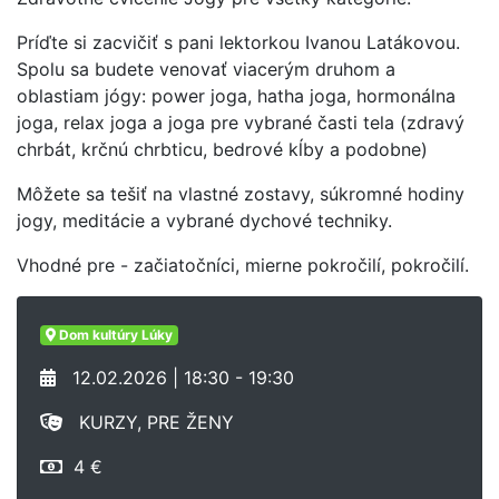
Príďte si zacvičiť s pani lektorkou Ivanou Latákovou.
Spolu sa budete venovať viacerým druhom a
oblastiam jógy: power joga, hatha joga, hormonálna
joga, relax joga a joga pre vybrané časti tela (zdravý
chrbát, krčnú chrbticu, bedrové kĺby a podobne)
Môžete sa tešiť na vlastné zostavy, súkromné hodiny
jogy, meditácie a vybrané dychové techniky.
Vhodné pre - začiatočníci, mierne pokročilí, pokročilí.
Dom kultúry Lúky
12.02.2026 | 18:30 - 19:30
KURZY, PRE ŽENY
4 €