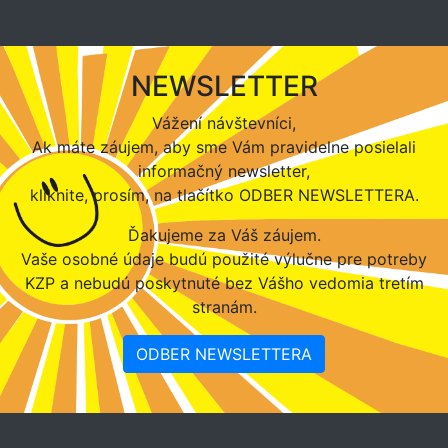
NEWSLETTER
Vážení návštevníci,
Ak máte záujem, aby sme Vám pravidelne posielali
informačný newsletter,
kliknite, prosím, na tlačítko ODBER NEWSLETTERA.
Ďakujeme za Váš záujem.
Vaše osobné údaje budú použité výlučne pre potreby
KZP a nebudú poskytnuté bez Vášho vedomia tretím
stranám.
ODBER NEWSLETTERA