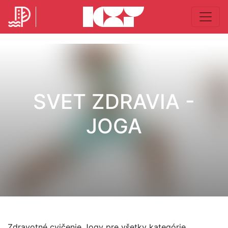
SVET ZDRAVIA -
JOGA
Zdravotné cvičenie Jogy pre všetky kategórie.