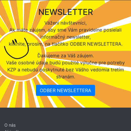
NEWSLETTER
Vážení návštevníci,
Ak máte záujem, aby sme Vám pravidelne posielali
informačný newsletter,
kliknite, prosím, na tlačítko ODBER NEWSLETTERA.
Ďakujeme za Váš záujem.
Vaše osobné údaje budú použité výlučne pre potreby
KZP a nebudú poskytnuté bez Vášho vedomia tretím
stranám.
ODBER NEWSLETTERA
O nás