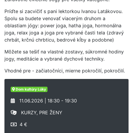
Príďte si zacvičiť s pani lektorkou Ivanou Latákovou.
Spolu sa budete venovať viacerým druhom a
oblastiam jógy: power joga, hatha joga, hormonálna
joga, relax joga a joga pre vybrané časti tela (zdravý
chrbát, krčnú chrbticu, bedrové kĺby a podobne)
Môžete sa tešiť na vlastné zostavy, súkromné hodiny
jogy, meditácie a vybrané dychové techniky.
Vhodné pre - začiatočníci, mierne pokročilí, pokročilí.
Dom kultúry Lúky
11.06.2026 | 18:30 - 19:30
KURZY, PRE ŽENY
4 €