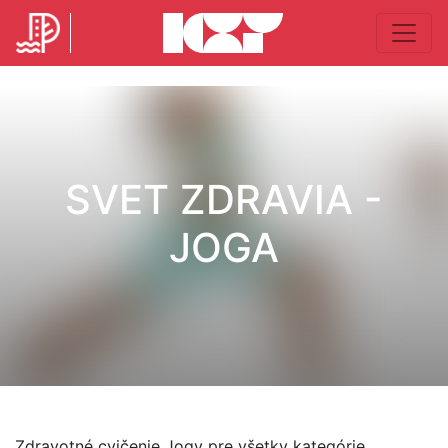
SVET ZDRAVIA -
JOGA
Zdravotné cvičenie Jogy pre všetky kategórie.