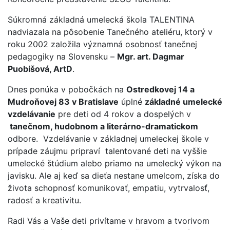
Súkromná základná umelecká škola TALENTINA
nadviazala na pôsobenie Tanečného ateliéru, ktorý v
roku 2002 založila významná osobnosť tanečnej
pedagogiky na Slovensku –
Mgr. art. Dagmar
Puobišová, ArtD
.
Dnes ponúka v pobočkách na
Ostredkovej 14 a
Mudroňovej 83 v Bratislave
úplné
základné umelecké
vzdelávanie
pre deti od 4 rokov a dospelých v
tanečnom, hudobnom a literárno-dramatickom
odbore. Vzdelávanie v základnej umeleckej škole v
prípade záujmu pripraví talentované deti na vyššie
umelecké štúdium alebo priamo na umelecký výkon na
javisku. Ale aj keď sa dieťa nestane umelcom, získa do
života schopnosť komunikovať, empatiu, vytrvalosť,
radosť a kreativitu.
Radi Vás a Vaše deti privítame v hravom a tvorivom