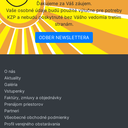
Ďakujeme za Váš záujem.
Vaše osobné údaje budú použité výlučne pre potreby
KZP a nebudú poskytnuté bez Vášho vedomia tretím
stranám.
ODBER NEWSLETTERA
O nás
Aktuality
Galéria
Vstupenky
Faktúry, zmluvy a objednávky
Prenájom priestorov
Partneri
Všeobecné obchodné podmienky
Profil verejného obstarávania