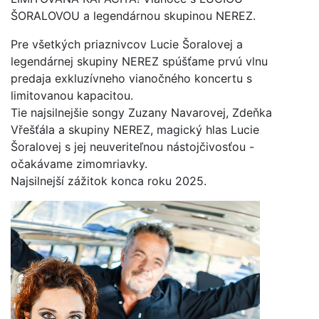
ŠORALOVOU a legendárnou skupinou NEREZ.
Pre všetkých priaznivcov Lucie Šoralovej a
legendárnej skupiny NEREZ spúšťame prvú vlnu
predaja exkluzívneho vianočného koncertu s
limitovanou kapacitou.
Tie najsilnejšie songy Zuzany Navarovej, Zdeňka
Vřešťála a skupiny NEREZ, magický hlas Lucie
Šoralovej s jej neuveriteľnou nástojčivosťou -
očakávame zimomriavky.
Najsilnejší zážitok konca roku 2025.