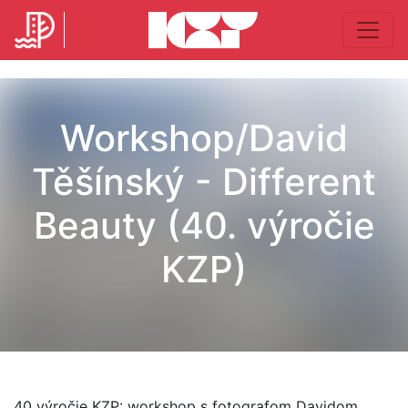
Workshop/David
Těšínský - Different
Beauty (40. výročie
KZP)
40 výročie KZP: workshop s fotografom Davidom