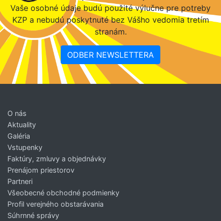
Vaše osobné údaje budú použité výlučne pre potreby
KZP a nebudú poskytnuté bez Vášho vedomia tretím
stranám.
ODBER NEWSLETTERA
O nás
Aktuality
Galéria
Vstupenky
Faktúry, zmluvy a objednávky
Prenájom priestorov
Partneri
Všeobecné obchodné podmienky
Profil verejného obstarávania
Súhrnné správy