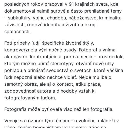
posledných rokov pracoval v 91 krajinách sveta, kde
dokumentoval najmä surové a často prehliadané témy
– subkultúry, vojnu, chudobu, náboženstvo, kriminalitu,
závislosti, rodovú identitu a život na okraji
spoločnosti.
Fotí príbehy ľudí, špecifické životné štýly,
kontroverzné a výnimočné osudy. Fotografiu vníma
ako nástroj konfrontácie aj porozumenia – prostriedok,
ktorým možno búrať stereotypy, otvárať nové uhly
pohľadu a prinášať svedectvá o svetoch, ktoré väčšina
ľudí nepozná alebo nechce vidieť. Nejde mu iba o
samotný obraz, ale aj o kontext, etiku práce,
zodpovednosť autora a dlhodobý vzťah k
fotografovaným ľuďom.
Fotografia môže byť oveľa viac než len fotografia.
Venuje sa rôznorodým témam – revolučnej mládeži v
Iráne, ženám bojovníčkam vo vojnovej zóne na