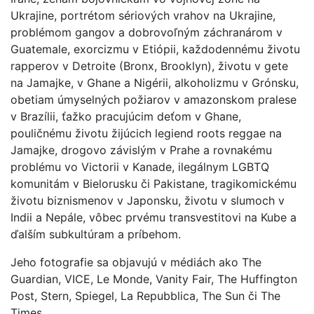
Ukrajine, portrétom sériových vrahov na Ukrajine,
problémom gangov a dobrovoľným záchranárom v
Guatemale, exorcizmu v Etiópii, každodennému životu
rapperov v Detroite (Bronx, Brooklyn), životu v gete
na Jamajke, v Ghane a Nigérii, alkoholizmu v Grónsku,
obetiam úmyselných požiarov v amazonskom pralese
v Brazílii, ťažko pracujúcim deťom v Ghane,
pouličnému životu žijúcich legiend roots reggae na
Jamajke, drogovo závislým v Prahe a rovnakému
problému vo Victorii v Kanade, ilegálnym LGBTQ
komunitám v Bielorusku či Pakistane, tragikomickému
životu biznismenov v Japonsku, životu v slumoch v
Indii a Nepále, vôbec prvému transvestitovi na Kube a
ďalším subkultúram a príbehom.
Jeho fotografie sa objavujú v médiách ako The
Guardian, VICE, Le Monde, Vanity Fair, The Huffington
Post, Stern, Spiegel, La Repubblica, The Sun či The
Times.