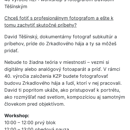
Těšínským
Chceš fotiť s profesionálnym fotografom a ešte k
tomu zachytiť skutočné príbehy?
David Těšínský, dokumentárny fotograf subkultúr a
príbehov, príde do Zrkadlového hája a ty sa môžeš
pridať.
Nebude to žiadna teória v miestnosti – vezmi si
digitálny alebo analógový fotoaparát a príď. V rámci
40. výročia založenia KZP budete fotografovať
budovu Zrkadlového hája a ľudí, ktorí v nej pracovali.
David ti popritom ukáže, ako pristupovať k portrétu,
ako rozmýšľať nad svetlom, kompozíciou aj samotným
človekom pred objektívom.
Workshop:
10:00 – 12:00 prvý blok
12:00 – 13:00 obedová pauza