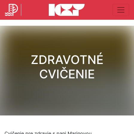
ZDRAVOTNÉ
CVIČENIE
Cvičenie pre zdravie s pani Marinovou.