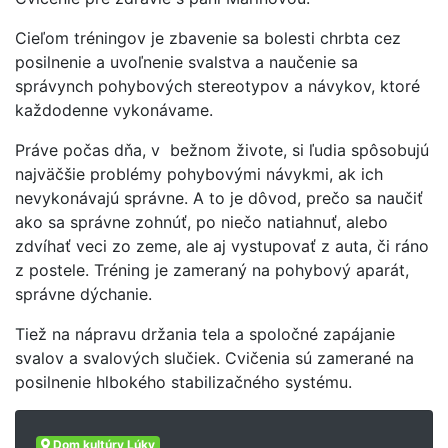
Cieľom tréningov je zbavenie sa bolesti chrbta cez
posilnenie a uvoľnenie svalstva a naučenie sa
správynch pohybových stereotypov a návykov, ktoré
každodenne vykonávame.
Práve počas dňa, v bežnom živote, si ľudia spôsobujú
najväčšie problémy pohybovými návykmi, ak ich
nevykonávajú správne. A to je dôvod, prečo sa naučiť
ako sa správne zohnúť, po niečo natiahnuť, alebo
zdvíhať veci zo zeme, ale aj vystupovať z auta, či ráno
z postele. Tréning je zameraný na pohybový aparát,
správne dýchanie.
Tiež na nápravu držania tela a spoločné zapájanie
svalov a svalových slučiek. Cvičenia sú zamerané na
posilnenie hlbokého stabilizačného systému.
Dom kultúry Lúky