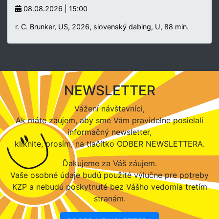
08.08.2026 | 15:00
r. C. Brunker, US, 2026, slovenský dabing, U, 88 min.
NEWSLETTER
Vážení návštevníci,
Ak máte záujem, aby sme Vám pravidelne posielali
informačný newsletter,
kliknite, prosím, na tlačítko ODBER NEWSLETTERA.
Ďakujeme za Váš záujem.
Vaše osobné údaje budú použité výlučne pre potreby
KZP a nebudú poskytnuté bez Vášho vedomia tretím
stranám.