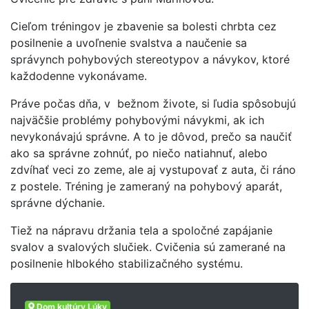
Cieľom tréningov je zbavenie sa bolesti chrbta cez
posilnenie a uvoľnenie svalstva a naučenie sa
správynch pohybových stereotypov a návykov, ktoré
každodenne vykonávame.
Práve počas dňa, v bežnom živote, si ľudia spôsobujú
najväčšie problémy pohybovými návykmi, ak ich
nevykonávajú správne. A to je dôvod, prečo sa naučiť
ako sa správne zohnúť, po niečo natiahnuť, alebo
zdvíhať veci zo zeme, ale aj vystupovať z auta, či ráno
z postele. Tréning je zameraný na pohybový aparát,
správne dýchanie.
Tiež na nápravu držania tela a spoločné zapájanie
svalov a svalových slučiek. Cvičenia sú zamerané na
posilnenie hlbokého stabilizačného systému.
Dom kultúry Lúky