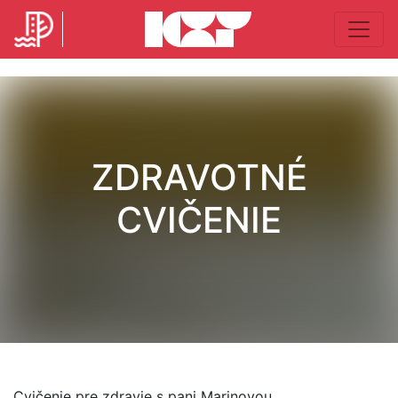
ZDRAVOTNÉ
CVIČENIE
Cvičenie pre zdravie s pani Marinovou.