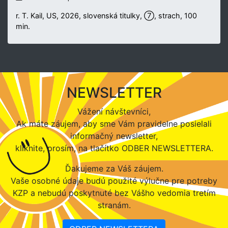
r. T. Kail, US, 2026, slovenská titulky, ⑦, strach, 100
min.
NEWSLETTER
Vážení návštevníci,
Ak máte záujem, aby sme Vám pravidelne posielali
informačný newsletter,
kliknite, prosím, na tlačítko ODBER NEWSLETTERA.
Ďakujeme za Váš záujem.
Vaše osobné údaje budú použité výlučne pre potreby
KZP a nebudú poskytnuté bez Vášho vedomia tretím
stranám.