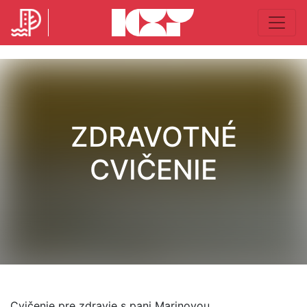
ZDRAVOTNÉ
CVIČENIE
Cvičenie pre zdravie s pani Marinovou.