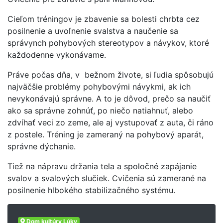
Cieľom tréningov je zbavenie sa bolesti chrbta cez
posilnenie a uvoľnenie svalstva a naučenie sa
správynch pohybových stereotypov a návykov, ktoré
každodenne vykonávame.
Práve počas dňa, v bežnom živote, si ľudia spôsobujú
najväčšie problémy pohybovými návykmi, ak ich
nevykonávajú správne. A to je dôvod, prečo sa naučiť
ako sa správne zohnúť, po niečo natiahnuť, alebo
zdvíhať veci zo zeme, ale aj vystupovať z auta, či ráno
z postele. Tréning je zameraný na pohybový aparát,
správne dýchanie.
Tiež na nápravu držania tela a spoločné zapájanie
svalov a svalových slučiek. Cvičenia sú zamerané na
posilnenie hlbokého stabilizačného systému.
Dom kultúry Lúky