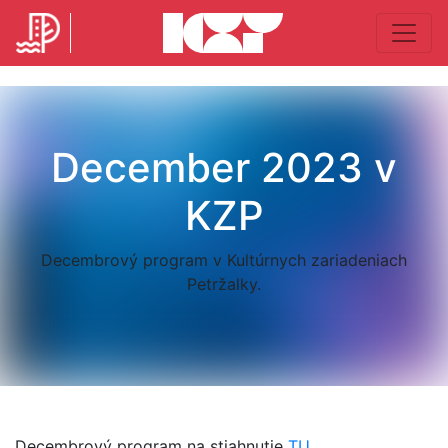
December 2023 v
KZP
Decembrový program v Kultúrnych zariadeniach
Petržalky.
Decembrový program na stiahnutie
TU
.