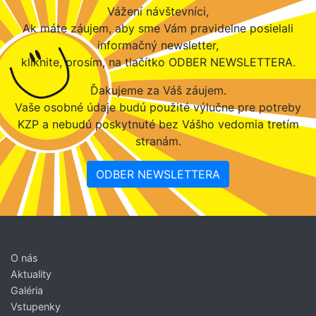
Vážení návštevníci,
Ak máte záujem, aby sme Vám pravidelne posielali
informačný newsletter,
kliknite, prosím, na tlačítko ODBER NEWSLETTERA.
Ďakujeme za Váš záujem.
Vaše osobné údaje budú použité výlučne pre potreby
KZP a nebudú poskytnuté bez Vášho vedomia tretím
stranám.
ODBER NEWSLETTERA
O nás
Aktuality
Galéria
Vstupenky