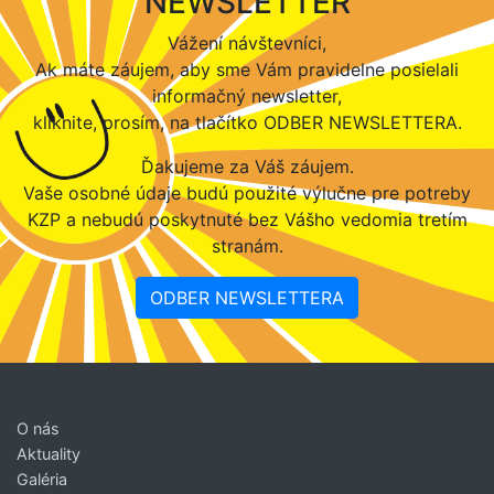
NEWSLETTER
Vážení návštevníci,
Ak máte záujem, aby sme Vám pravidelne posielali
informačný newsletter,
kliknite, prosím, na tlačítko ODBER NEWSLETTERA.
Ďakujeme za Váš záujem.
Vaše osobné údaje budú použité výlučne pre potreby
KZP a nebudú poskytnuté bez Vášho vedomia tretím
stranám.
ODBER NEWSLETTERA
O nás
Aktuality
Galéria