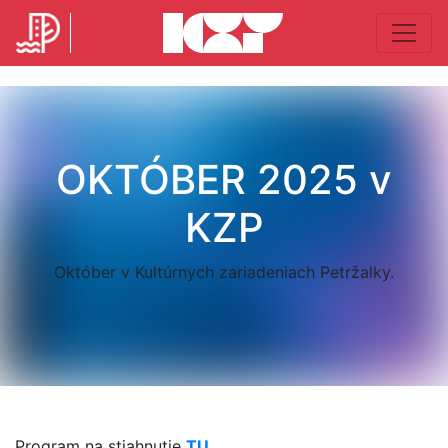
OKTÓBER 2025 v
KZP
Október v Kultúrnych zariadeniach Petržalky.
Program na stiahnutie
TU
.