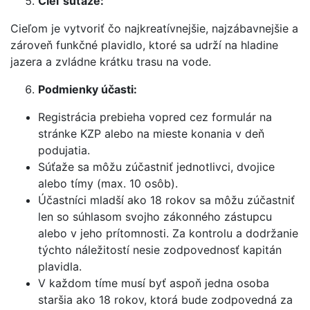
Cieľ súťaže:
Cieľom je vytvoriť čo najkreatívnejšie, najzábavnejšie a
zároveň funkčné plavidlo, ktoré sa udrží na hladine
jazera a zvládne krátku trasu na vode.
Podmienky účasti:
Registrácia prebieha vopred cez formulár na
stránke KZP alebo na mieste konania v deň
podujatia.
Súťaže sa môžu zúčastniť jednotlivci, dvojice
alebo tímy (max. 10 osôb).
Účastníci mladší ako 18 rokov sa môžu zúčastniť
len so súhlasom svojho zákonného zástupcu
alebo v jeho prítomnosti. Za kontrolu a dodržanie
týchto náležitostí nesie zodpovednosť kapitán
plavidla.
V každom tíme musí byť aspoň jedna osoba
staršia ako 18 rokov, ktorá bude zodpovedná za