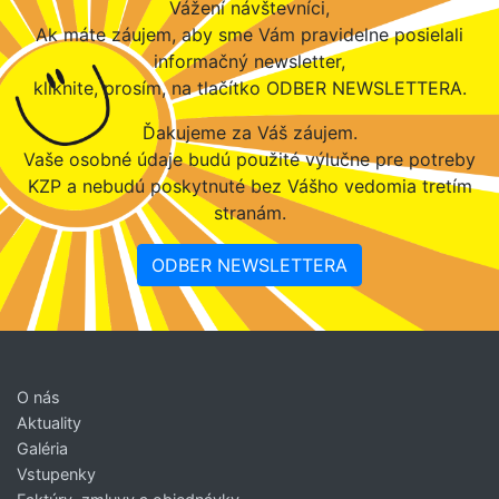
Vážení návštevníci,
Ak máte záujem, aby sme Vám pravidelne posielali
informačný newsletter,
kliknite, prosím, na tlačítko ODBER NEWSLETTERA.
Ďakujeme za Váš záujem.
Vaše osobné údaje budú použité výlučne pre potreby
KZP a nebudú poskytnuté bez Vášho vedomia tretím
stranám.
ODBER NEWSLETTERA
O nás
Aktuality
Galéria
Vstupenky