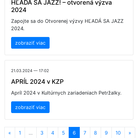
HĽADÁ SA JAZZ! – otvorená výzva
2024
Zapojte sa do Otvorenej výzvy HĽADÁ SA JAZZ
2024.
zobraziť viac
21.03.2024 — 17:02
APRÍL 2024 v KZP
Apríl 2024 v Kultúrnych zariadeniach Petržalky.
zobraziť viac
«
1
…
3
4
5
6
7
8
9
10
»