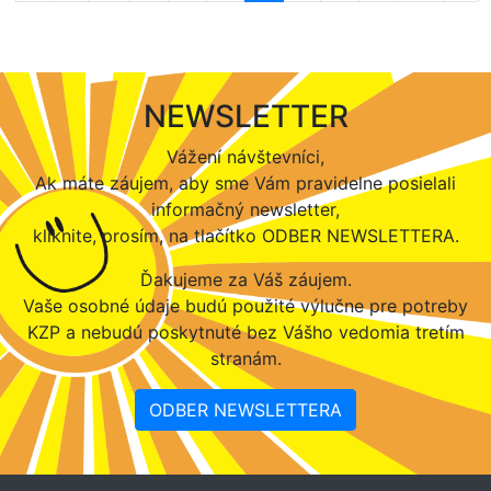
NEWSLETTER
Vážení návštevníci,
Ak máte záujem, aby sme Vám pravidelne posielali
informačný newsletter,
kliknite, prosím, na tlačítko ODBER NEWSLETTERA.
Ďakujeme za Váš záujem.
Vaše osobné údaje budú použité výlučne pre potreby
KZP a nebudú poskytnuté bez Vášho vedomia tretím
stranám.
ODBER NEWSLETTERA