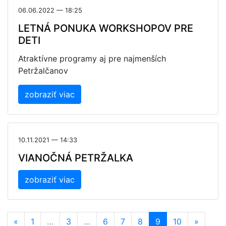
06.06.2022 — 18:25
LETNÁ PONUKA WORKSHOPOV PRE
DETI
Atraktívne programy aj pre najmenších
Petržalčanov
zobraziť viac
10.11.2021 — 14:33
VIANOČNÁ PETRŽALKA
zobraziť viac
«
1
…
3
…
6
7
8
9
10
»